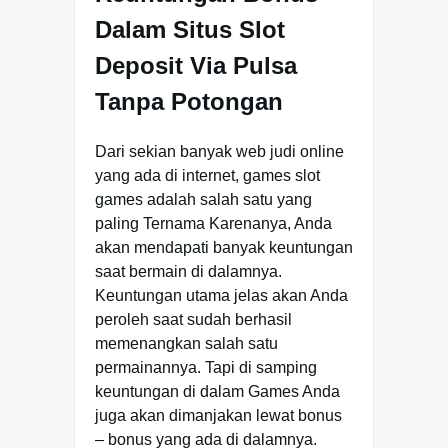
Dalam Situs Slot
Deposit Via Pulsa
Tanpa Potongan
Dari sekian banyak web judi online
yang ada di internet, games slot
games adalah salah satu yang
paling Ternama Karenanya, Anda
akan mendapati banyak keuntungan
saat bermain di dalamnya.
Keuntungan utama jelas akan Anda
peroleh saat sudah berhasil
memenangkan salah satu
permainannya. Tapi di samping
keuntungan di dalam Games Anda
juga akan dimanjakan lewat bonus
– bonus yang ada di dalamnya.