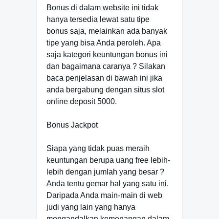
Bonus di dalam website ini tidak
hanya tersedia lewat satu tipe
bonus saja, melainkan ada banyak
tipe yang bisa Anda peroleh. Apa
saja kategori keuntungan bonus ini
dan bagaimana caranya ? Silakan
baca penjelasan di bawah ini jika
anda bergabung dengan situs slot
online deposit 5000.
Bonus Jackpot
Siapa yang tidak puas meraih
keuntungan berupa uang free lebih-
lebih dengan jumlah yang besar ?
Anda tentu gemar hal yang satu ini.
Daripada Anda main-main di web
judi yang lain yang hanya
mengandalkan kemenangan dalam