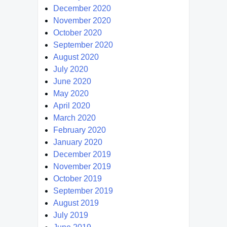
December 2020
November 2020
October 2020
September 2020
August 2020
July 2020
June 2020
May 2020
April 2020
March 2020
February 2020
January 2020
December 2019
November 2019
October 2019
September 2019
August 2019
July 2019