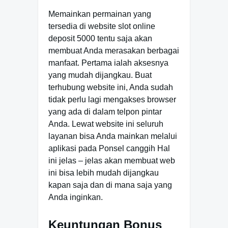
Memainkan permainan yang
tersedia di website slot online
deposit 5000 tentu saja akan
membuat Anda merasakan berbagai
manfaat. Pertama ialah aksesnya
yang mudah dijangkau. Buat
terhubung website ini, Anda sudah
tidak perlu lagi mengakses browser
yang ada di dalam telpon pintar
Anda. Lewat website ini seluruh
layanan bisa Anda mainkan melalui
aplikasi pada Ponsel canggih Hal
ini jelas – jelas akan membuat web
ini bisa lebih mudah dijangkau
kapan saja dan di mana saja yang
Anda inginkan.
Keuntungan Bonus