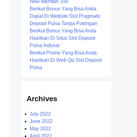
New Member 100
Berikut Bonus Yang Bisa Anda
Dapat Di Website Slot Pragmatic
Deposit Pulsa Tanpa Potongan
Berikut Bonus Yang Bisa Anda
Hasilkan Di Situs Slot Deposit
Pulsa Indosat
Berikut Promo Yang Bisa Anda
Hasilkan Di Web Qq Slot Deposit
Pulsa
Archives
July 2022
June 2022
May 2022
April 2022