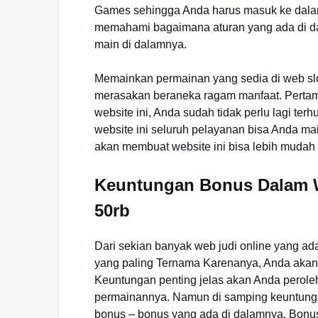
Games sehingga Anda harus masuk ke dalam a
memahami bagaimana aturan yang ada di da
main di dalamnya.
Memainkan permainan yang sedia di web slo
merasakan beraneka ragam manfaat. Perta
website ini, Anda sudah tidak perlu lagi ter
website ini seluruh pelayanan bisa Anda main
akan membuat website ini bisa lebih mudah 
Keuntungan Bonus Dalam W
50rb
Dari sekian banyak web judi online yang ad
yang paling Ternama Karenanya, Anda akan
Keuntungan penting jelas akan Anda perole
permainannya. Namun di samping keuntung
bonus – bonus yang ada di dalamnya. Bonus 