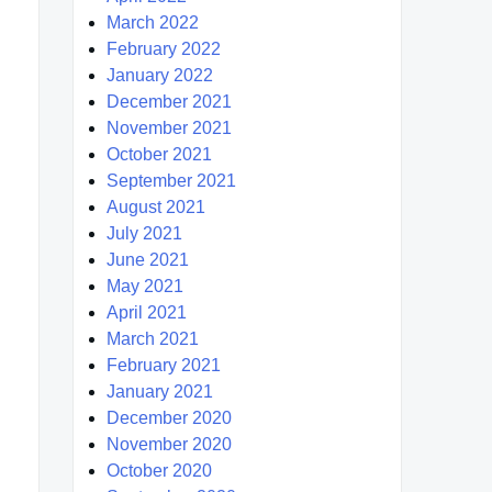
March 2022
February 2022
January 2022
December 2021
November 2021
October 2021
September 2021
August 2021
July 2021
June 2021
May 2021
April 2021
March 2021
February 2021
January 2021
December 2020
November 2020
October 2020