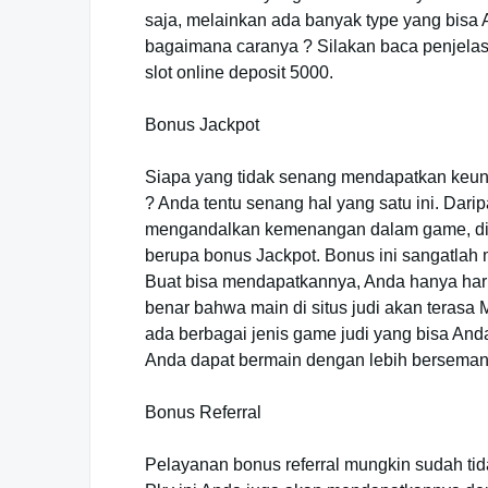
saja, melainkan ada banyak type yang bisa 
bagaimana caranya ? Silakan baca penjela
slot online deposit 5000.
Bonus Jackpot
Siapa yang tidak senang mendapatkan keun
? Anda tentu senang hal yang satu ini. Dari
mengandalkan kemenangan dalam game, di
berupa bonus Jackpot. Bonus ini sangatlah 
Buat bisa mendapatkannya, Anda hanya har
benar bahwa main di situs judi akan terasa M
ada berbagai jenis game judi yang bisa Anda
Anda dapat bermain dengan lebih bersemang
Bonus Referral
Pelayanan bonus referral mungkin sudah tidak