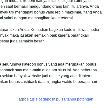
an mudah. Seperti halnya situs-situs judi Lainnya di
eh saat berhasil mengundang orang lain. Itu artinya, Anda
yak utk mendapati bonus yang lebih maksimal. Yang Anda
al yakni dengan membagikan kode referral.
aturan akun Anda. Kemudian bagikan kode ini lewat media –
nyak maka itu akan semakin baik karena barangkali
besar juga semakin besar.
ara seluruhnya kategori bonus yang ada merupakan bonus
hback saat main-main di dalam situs ini. Ada beberapa
sekian banyak website judi online yang ada di internet.
rikan bonus cashback dalam jangka waktu beberapa hari
Tags:
situs slot deposit pulsa tanpa potongan