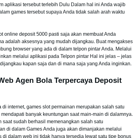
plikasi tersebut terlebih Dulu Dalam hal ini Anda wajib
lam games tersebut supaya Anda tidak salah arah waktu
t online deposit 5000 pasti saja akan membuat Anda
ma adalah aksesnya yang mudah dijangkau. Buat mengakses
hubung browser yang ada di dalam telpon pintar Anda. Melalui
kan melalui aplikasi pada Telpon pintar Hal ini jelas – jelas
dijangkau kapan saja dan di mana saja yang Anda inginkan.
eb Agen Bola Terpercaya Deposit
a di internet, games slot permainan merupakan salah satu
 mendapati banyak keuntungan saat main-main di dalamnya.
h saat sudah berhasil memenangkan salah satu
an di dalam Games Anda juga akan dimanjakan melalui
di dalam web ini tidak hanya tersedia lewat satu tipe bonus