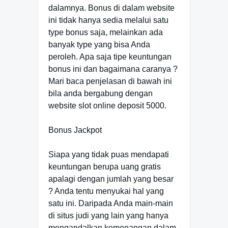
dalamnya. Bonus di dalam website
ini tidak hanya sedia melalui satu
type bonus saja, melainkan ada
banyak type yang bisa Anda
peroleh. Apa saja tipe keuntungan
bonus ini dan bagaimana caranya ?
Mari baca penjelasan di bawah ini
bila anda bergabung dengan
website slot online deposit 5000.
Bonus Jackpot
Siapa yang tidak puas mendapati
keuntungan berupa uang gratis
apalagi dengan jumlah yang besar
? Anda tentu menyukai hal yang
satu ini. Daripada Anda main-main
di situs judi yang lain yang hanya
mengandalkan kemenangan dalam