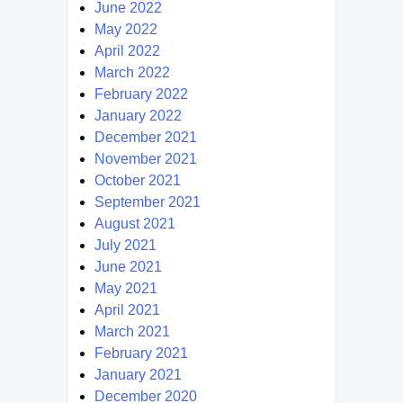
June 2022
May 2022
April 2022
March 2022
February 2022
January 2022
December 2021
November 2021
October 2021
September 2021
August 2021
July 2021
June 2021
May 2021
April 2021
March 2021
February 2021
January 2021
December 2020