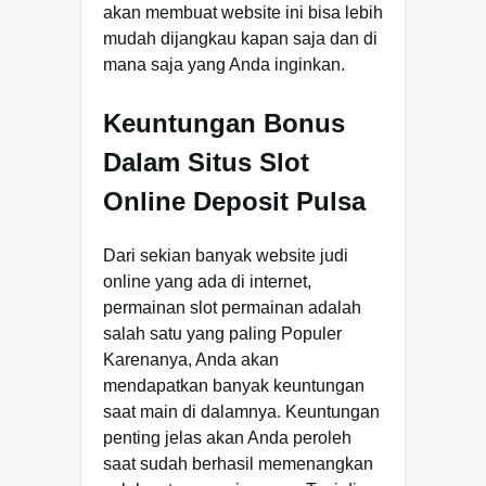
akan membuat website ini bisa lebih
mudah dijangkau kapan saja dan di
mana saja yang Anda inginkan.
Keuntungan Bonus
Dalam Situs Slot
Online Deposit Pulsa
Dari sekian banyak website judi
online yang ada di internet,
permainan slot permainan adalah
salah satu yang paling Populer
Karenanya, Anda akan
mendapatkan banyak keuntungan
saat main di dalamnya. Keuntungan
penting jelas akan Anda peroleh
saat sudah berhasil memenangkan