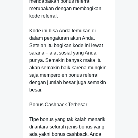
mendapatkan bonus referral
merupakan dengan membagikan
kode referral.
Kode ini bisa Anda temukan di
dalam pengaturan akun Anda.
Setelah itu bagikan kode ini lewat
sarana – alat sosial yang Anda
punya. Semakin banyak maka itu
akan semakin baik karena mungkin
saja memperoleh bonus referral
dengan jumlah besar juga semakin
besar.
Bonus Cashback Terbesar
Tipe bonus yang tak kalah menarik
di antara seluruh jenis bonus yang
ada yakni bonus cashback. Anda