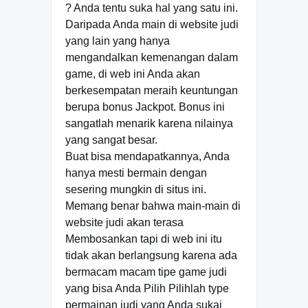
? Anda tentu suka hal yang satu ini.
Daripada Anda main di website judi
yang lain yang hanya
mengandalkan kemenangan dalam
game, di web ini Anda akan
berkesempatan meraih keuntungan
berupa bonus Jackpot. Bonus ini
sangatlah menarik karena nilainya
yang sangat besar.
Buat bisa mendapatkannya, Anda
hanya mesti bermain dengan
sesering mungkin di situs ini.
Memang benar bahwa main-main di
website judi akan terasa
Membosankan tapi di web ini itu
tidak akan berlangsung karena ada
bermacam macam tipe game judi
yang bisa Anda Pilih Pilihlah type
permainan judi yang Anda sukai