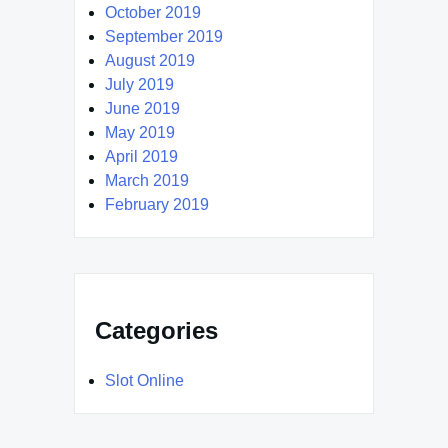
October 2019
September 2019
August 2019
July 2019
June 2019
May 2019
April 2019
March 2019
February 2019
Categories
Slot Online