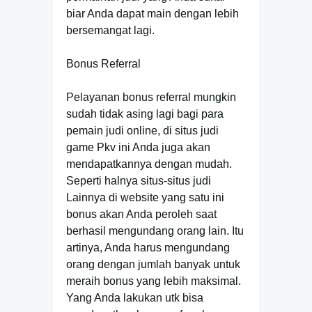
biar Anda dapat main dengan lebih
bersemangat lagi.
Bonus Referral
Pelayanan bonus referral mungkin
sudah tidak asing lagi bagi para
pemain judi online, di situs judi
game Pkv ini Anda juga akan
mendapatkannya dengan mudah.
Seperti halnya situs-situs judi
Lainnya di website yang satu ini
bonus akan Anda peroleh saat
berhasil mengundang orang lain. Itu
artinya, Anda harus mengundang
orang dengan jumlah banyak untuk
meraih bonus yang lebih maksimal.
Yang Anda lakukan utk bisa