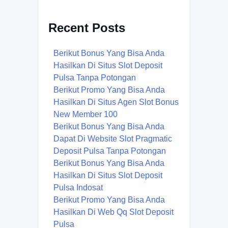
Recent Posts
Berikut Bonus Yang Bisa Anda
Hasilkan Di Situs Slot Deposit
Pulsa Tanpa Potongan
Berikut Promo Yang Bisa Anda
Hasilkan Di Situs Agen Slot Bonus
New Member 100
Berikut Bonus Yang Bisa Anda
Dapat Di Website Slot Pragmatic
Deposit Pulsa Tanpa Potongan
Berikut Bonus Yang Bisa Anda
Hasilkan Di Situs Slot Deposit
Pulsa Indosat
Berikut Promo Yang Bisa Anda
Hasilkan Di Web Qq Slot Deposit
Pulsa