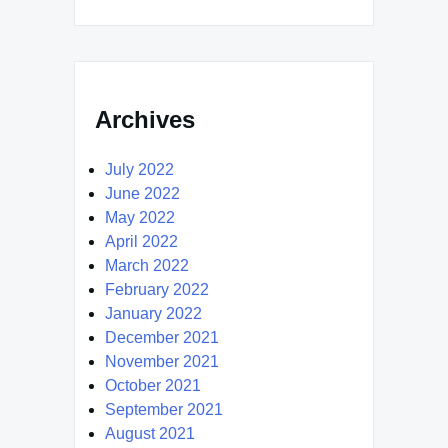
Archives
July 2022
June 2022
May 2022
April 2022
March 2022
February 2022
January 2022
December 2021
November 2021
October 2021
September 2021
August 2021