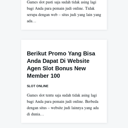
Games slot pasti saja sudah tidak asing lagi
bagi Anda para pemain judi online. Tidak
serupa dengan web – situs judi yang lain yang
ada…
Berikut Promo Yang Bisa
Anda Dapat Di Website
Agen Slot Bonus New
Member 100
SLOT ONLINE
Games slot tentu saja sudah tidak asing lagi
bagi Anda para pemain judi online. Berbeda
dengan situs – website judi lainnya yang ada
di dunia…