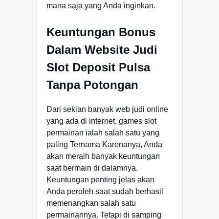
mana saja yang Anda inginkan.
Keuntungan Bonus
Dalam Website Judi
Slot Deposit Pulsa
Tanpa Potongan
Dari sekian banyak web judi online
yang ada di internet, games slot
permainan ialah salah satu yang
paling Ternama Karenanya, Anda
akan meraih banyak keuntungan
saat bermain di dalamnya.
Keuntungan penting jelas akan
Anda peroleh saat sudah berhasil
memenangkan salah satu
permainannya. Tetapi di samping