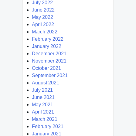
July 2022
June 2022
May 2022
April 2022
March 2022
February 2022
January 2022
December 2021
November 2021
October 2021
September 2021
August 2021
July 2021
June 2021
May 2021
April 2021
March 2021
February 2021
January 2021