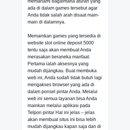
memahami bagaimana aturan yang
ada di dalam games tersebut agar
Anda tidak salah arah disaat main-
main di dalamnya.
Memainkan games yang tersedia di
website slot online deposit 5000
tentu saja akan membuat Anda
merasakan beraneka manfaat.
Pertama ialah aksesnya yang
mudah dijangkau. Buat membuka
web ini, Anda sudah tidak butuh lagi
mengakses browser yang ada di
dalam ponsel pintar Anda. Melalui
web ini semua layanan bisa Anda
mainkan melalui aplikasi pada
Telpon pintar Hal ini jelas – jelas
akan membuat situs ini bisa lebih
mudah dijangkau kapan saja dan di