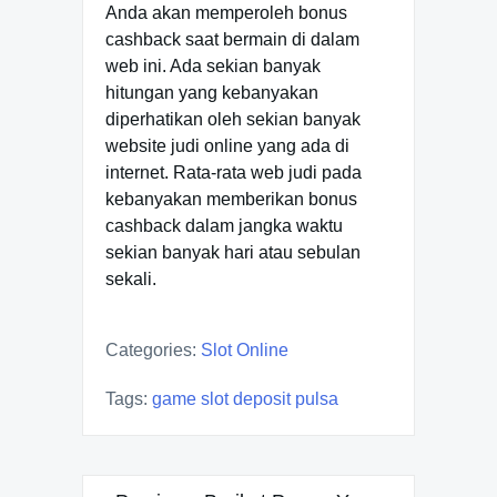
Anda akan memperoleh bonus
cashback saat bermain di dalam
web ini. Ada sekian banyak
hitungan yang kebanyakan
diperhatikan oleh sekian banyak
website judi online yang ada di
internet. Rata-rata web judi pada
kebanyakan memberikan bonus
cashback dalam jangka waktu
sekian banyak hari atau sebulan
sekali.
Categories:
Slot Online
Tags:
game slot deposit pulsa
Post