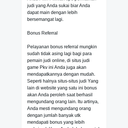
judi yang Anda sukai biar Anda
dapat main dengan lebih
bersemangat lagi.
Bonus Referral
Pelayanan bonus referral mungkin
sudah tidak asing lagi bagi para
pemain judi online, di situs judi
game Pkv ini Anda juga akan
mendapatkannya dengan mudah.
Seperti halnya situs-situs judi Yang
lain di website yang satu ini bonus
akan Anda peroleh saat berhasil
mengundang orang lain. Itu artinya,
Anda mesti mengundang orang
dengan jumlah banyak utk
mendapati bonus yang lebih