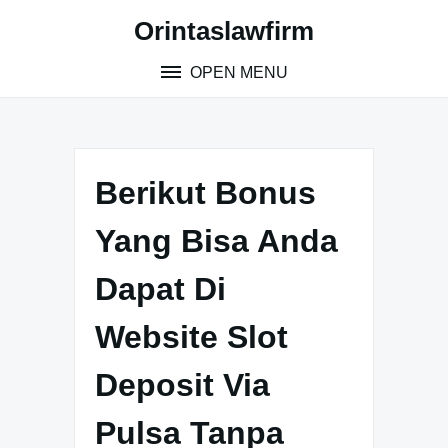
Skip
Orintaslawfirm
to
content
OPEN MENU
Berikut Bonus
Yang Bisa Anda
Dapat Di
Website Slot
Deposit Via
Pulsa Tanpa