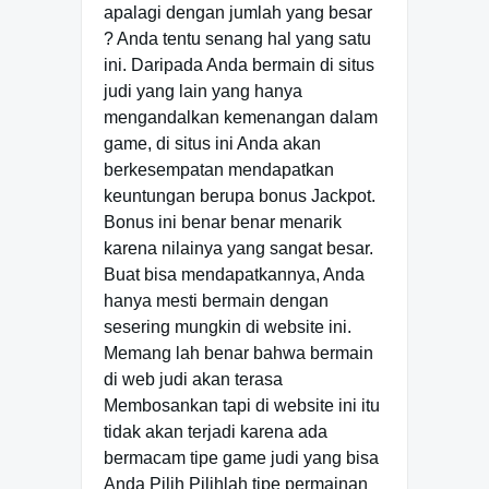
apalagi dengan jumlah yang besar
? Anda tentu senang hal yang satu
ini. Daripada Anda bermain di situs
judi yang lain yang hanya
mengandalkan kemenangan dalam
game, di situs ini Anda akan
berkesempatan mendapatkan
keuntungan berupa bonus Jackpot.
Bonus ini benar benar menarik
karena nilainya yang sangat besar.
Buat bisa mendapatkannya, Anda
hanya mesti bermain dengan
sesering mungkin di website ini.
Memang lah benar bahwa bermain
di web judi akan terasa
Membosankan tapi di website ini itu
tidak akan terjadi karena ada
bermacam tipe game judi yang bisa
Anda Pilih Pilihlah tipe permainan