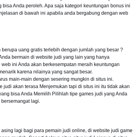
 bisa Anda peroleh. Apa saja kategori keuntungan bonus ini
njelasan di bawah ini apabila anda bergabung dengan web
berupa uang gratis terlebih dengan jumlah yang besar ?
 Anda bermain di website judi yang lain yang hanya
web ini Anda akan berkesempatan meraih keuntungan
menarik karena nilainya yang sangat besar.
us main-main dengan sesering mungkin di situs ini.
udi akan terasa Menjemukan tapi di situs ini itu tidak akan
 yang bisa Anda Memilih Pilihlah tipe games judi yang Anda
 bersemangat lagi.
asing lagi bagi para pemain judi online, di website judi game