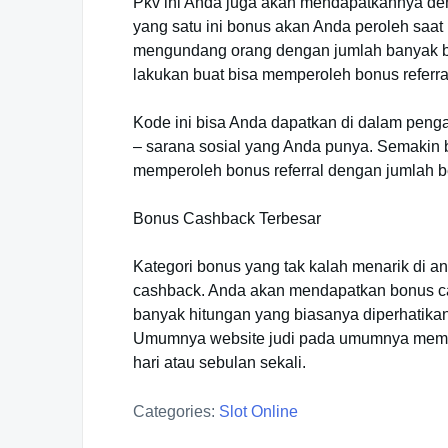
Pkv ini Anda juga akan mendapatkannya denga
yang satu ini bonus akan Anda peroleh saat 
mengundang orang dengan jumlah banyak b
lakukan buat bisa memperoleh bonus referra
Kode ini bisa Anda dapatkan di dalam penga
– sarana sosial yang Anda punya. Semakin 
memperoleh bonus referral dengan jumlah b
Bonus Cashback Terbesar
Kategori bonus yang tak kalah menarik di a
cashback. Anda akan mendapatkan bonus cas
banyak hitungan yang biasanya diperhatikan 
Umumnya website judi pada umumnya membe
hari atau sebulan sekali.
Categories:
Slot Online