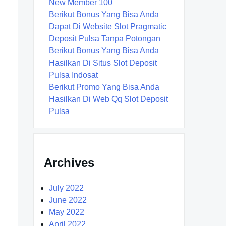
New Member 100
Berikut Bonus Yang Bisa Anda
Dapat Di Website Slot Pragmatic
Deposit Pulsa Tanpa Potongan
Berikut Bonus Yang Bisa Anda
Hasilkan Di Situs Slot Deposit
Pulsa Indosat
Berikut Promo Yang Bisa Anda
Hasilkan Di Web Qq Slot Deposit
Pulsa
Archives
July 2022
June 2022
May 2022
April 2022