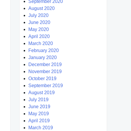
September 2020
August 2020
July 2020
June 2020
May 2020
April 2020
March 2020
February 2020
January 2020
December 2019
November 2019
October 2019
September 2019
August 2019
July 2019
June 2019
May 2019
April 2019
March 2019