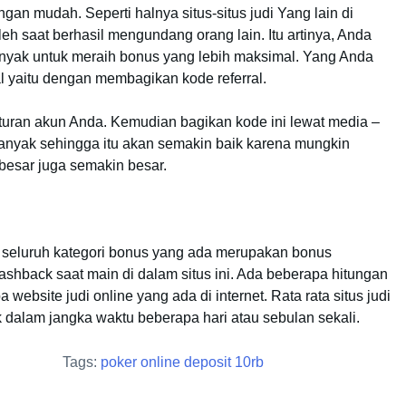
an mudah. Seperti halnya situs-situs judi Yang lain di
eh saat berhasil mengundang orang lain. Itu artinya, Anda
yak untuk meraih bonus yang lebih maksimal. Yang Anda
l yaitu dengan membagikan kode referral.
turan akun Anda. Kemudian bagikan kode ini lewat media –
banyak sehingga itu akan semakin baik karena mungkin
besar juga semakin besar.
a seluruh kategori bonus yang ada merupakan bonus
hback saat main di dalam situs ini. Ada beberapa hitungan
ebsite judi online yang ada di internet. Rata rata situs judi
alam jangka waktu beberapa hari atau sebulan sekali.
Tags:
poker online deposit 10rb