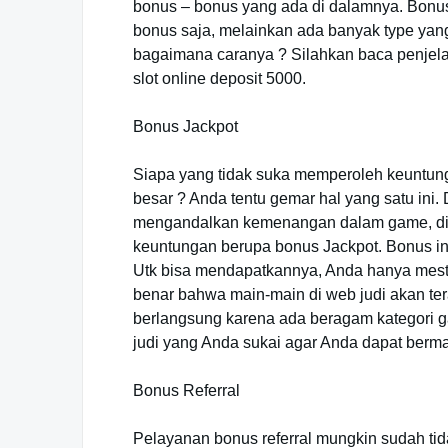
bonus – bonus yang ada di dalamnya. Bonus d
bonus saja, melainkan ada banyak type yang
bagaimana caranya ? Silahkan baca penjela
slot online deposit 5000.
Bonus Jackpot
Siapa yang tidak suka memperoleh keuntu
besar ? Anda tentu gemar hal yang satu ini.
mengandalkan kemenangan dalam game, di 
keuntungan berupa bonus Jackpot. Bonus ini
Utk bisa mendapatkannya, Anda hanya mesti
benar bahwa main-main di web judi akan tera
berlangsung karena ada beragam kategori ga
judi yang Anda sukai agar Anda dapat berma
Bonus Referral
Pelayanan bonus referral mungkin sudah tidak