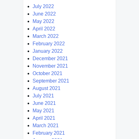
July 2022
June 2022
May 2022
April 2022
March 2022
February 2022
January 2022
December 2021
November 2021
October 2021
September 2021
August 2021
July 2021
June 2021
May 2021
April 2021
March 2021
February 2021