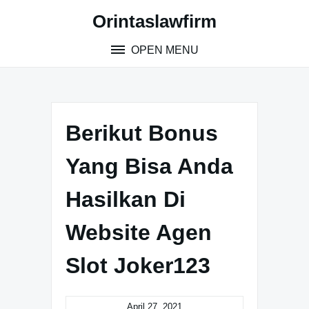
Skip
Orintaslawfirm
to
content
OPEN MENU
Berikut Bonus
Yang Bisa Anda
Hasilkan Di
Website Agen
Slot Joker123
April 27, 2021