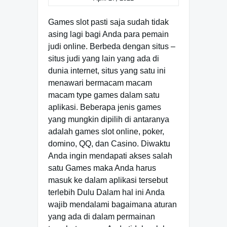
Games slot pasti saja sudah tidak
asing lagi bagi Anda para pemain
judi online. Berbeda dengan situs –
situs judi yang lain yang ada di
dunia internet, situs yang satu ini
menawari bermacam macam
macam type games dalam satu
aplikasi. Beberapa jenis games
yang mungkin dipilih di antaranya
adalah games slot online, poker,
domino, QQ, dan Casino. Diwaktu
Anda ingin mendapati akses salah
satu Games maka Anda harus
masuk ke dalam aplikasi tersebut
terlebih Dulu Dalam hal ini Anda
wajib mendalami bagaimana aturan
yang ada di dalam permainan