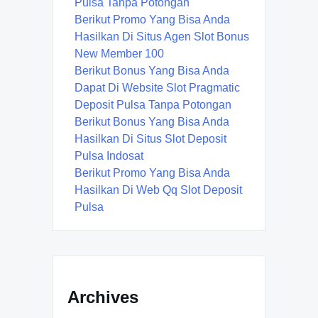
Pulsa Tanpa Potongan
Berikut Promo Yang Bisa Anda
Hasilkan Di Situs Agen Slot Bonus
New Member 100
Berikut Bonus Yang Bisa Anda
Dapat Di Website Slot Pragmatic
Deposit Pulsa Tanpa Potongan
Berikut Bonus Yang Bisa Anda
Hasilkan Di Situs Slot Deposit
Pulsa Indosat
Berikut Promo Yang Bisa Anda
Hasilkan Di Web Qq Slot Deposit
Pulsa
Archives