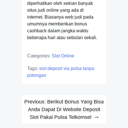
diperhatikan oleh sekian banyak
situs judi online yang ada di
internet. Biasanya web judi pada
umumnya memberikan bonus
cashback dalam jangka waktu
beberapa hari atau sebulan sekali.
Categories:
Slot Online
Tags:
slot deposit via pulsa tanpa
potongan
Post
Previous:
Berikut Bonus Yang Bisa
navigation
Anda Dapat Di Website Deposit
Slot Pakai Pulsa Telkomsel