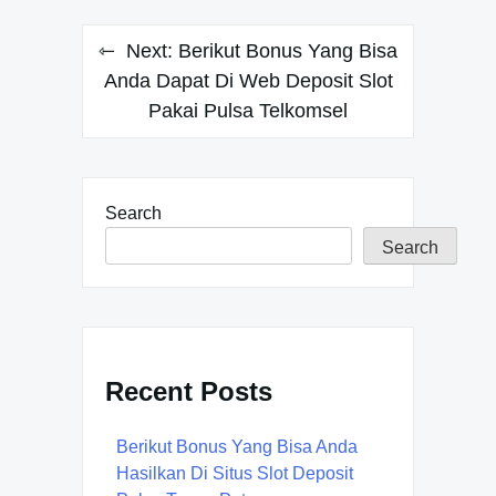
Next:
Berikut Bonus Yang Bisa
Anda Dapat Di Web Deposit Slot
Pakai Pulsa Telkomsel
Search
Search
Recent Posts
Berikut Bonus Yang Bisa Anda
Hasilkan Di Situs Slot Deposit