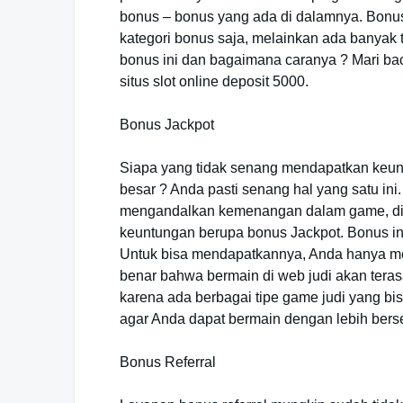
bonus – bonus yang ada di dalamnya. Bonus d
kategori bonus saja, melainkan ada banyak 
bonus ini dan bagaimana caranya ? Mari ba
situs slot online deposit 5000.
Bonus Jackpot
Siapa yang tidak senang mendapatkan keun
besar ? Anda pasti senang hal yang satu ini
mengandalkan kemenangan dalam game, di
keuntungan berupa bonus Jackpot. Bonus ini
Untuk bisa mendapatkannya, Anda hanya mes
benar bahwa bermain di web judi akan teras
karena ada berbagai tipe game judi yang bis
agar Anda dapat bermain dengan lebih bers
Bonus Referral