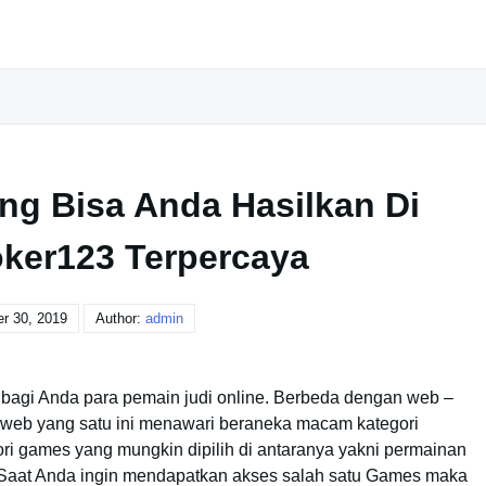
ng Bisa Anda Hasilkan Di
oker123 Terpercaya
r 30, 2019
Author:
admin
gi bagi Anda para pemain judi online. Berbeda dengan web –
et, web yang satu ini menawari beraneka macam kategori
ri games yang mungkin dipilih di antaranya yakni permainan
o. Saat Anda ingin mendapatkan akses salah satu Games maka