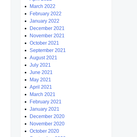
March 2022
February 2022
January 2022
December 2021
November 2021
October 2021
September 2021
August 2021
July 2021
June 2021
May 2021
April 2021
March 2021
February 2021
January 2021
December 2020
November 2020
October 2020