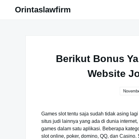
Skip
Orintaslawfirm
to
content
Berikut Bonus Ya
Website J
Novembe
Games slot tentu saja sudah tidak asing la
situs judi lainnya yang ada di dunia intern
games dalam satu aplikasi. Beberapa katego
slot online, poker, domino, QQ, dan Casin