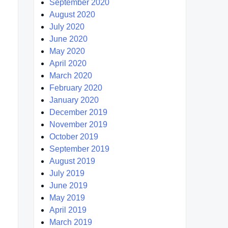
September 2020
August 2020
July 2020
June 2020
May 2020
April 2020
March 2020
February 2020
January 2020
December 2019
November 2019
October 2019
September 2019
August 2019
July 2019
June 2019
May 2019
April 2019
March 2019