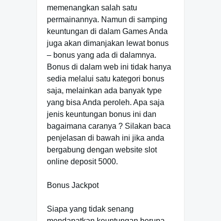
memenangkan salah satu
permainannya. Namun di samping
keuntungan di dalam Games Anda
juga akan dimanjakan lewat bonus
– bonus yang ada di dalamnya.
Bonus di dalam web ini tidak hanya
sedia melalui satu kategori bonus
saja, melainkan ada banyak type
yang bisa Anda peroleh. Apa saja
jenis keuntungan bonus ini dan
bagaimana caranya ? Silakan baca
penjelasan di bawah ini jika anda
bergabung dengan website slot
online deposit 5000.
Bonus Jackpot
Siapa yang tidak senang
mendapatkan keuntungan berupa