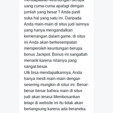
uang cuma-cuma apalagi dengan
jumlah yang besar ? Anda pasti
suka hal yang satu ini. Daripada
Anda main-main di situs judi lainnya
yang hanya mengandalkan
kemenangan dalam game, di situs
ini Anda akan berkesempatan
memperoleh keuntungan berupa
bonus Jackpot. Bonus ini sangatlah
menarik karena nilainya yang
sangat besar.
Utk bisa mendapatkannya, Anda
hanya mesti main-main dengan
sesering mungkin di situs ini. Benar-
benar benar bahwa main di situs
judi akan terasa Membosankan
tetapi di website ini itu tidak akan
berlangsung karena ada beraneka