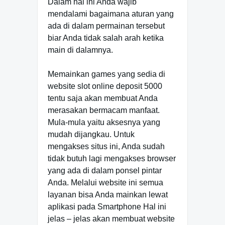
Dalam hal ini Anda wajib
mendalami bagaimana aturan yang
ada di dalam permainan tersebut
biar Anda tidak salah arah ketika
main di dalamnya.
Memainkan games yang sedia di
website slot online deposit 5000
tentu saja akan membuat Anda
merasakan bermacam manfaat.
Mula-mula yaitu aksesnya yang
mudah dijangkau. Untuk
mengakses situs ini, Anda sudah
tidak butuh lagi mengakses browser
yang ada di dalam ponsel pintar
Anda. Melalui website ini semua
layanan bisa Anda mainkan lewat
aplikasi pada Smartphone Hal ini
jelas – jelas akan membuat website