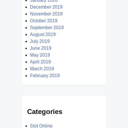
January 2020
December 2019
November 2019
October 2019
September 2019
August 2019
July 2019
June 2019
May 2019
April 2019
March 2019
February 2019
Categories
Slot Online