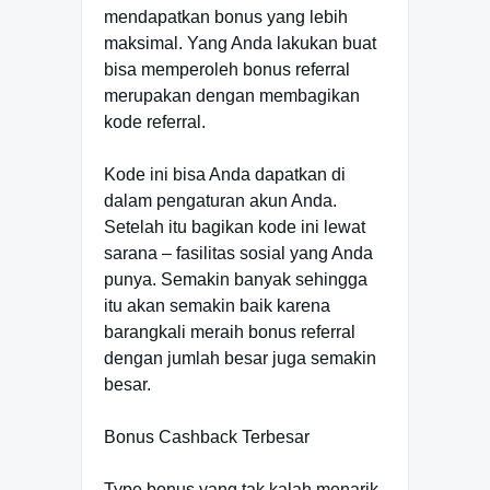
mendapatkan bonus yang lebih
maksimal. Yang Anda lakukan buat
bisa memperoleh bonus referral
merupakan dengan membagikan
kode referral.
Kode ini bisa Anda dapatkan di
dalam pengaturan akun Anda.
Setelah itu bagikan kode ini lewat
sarana – fasilitas sosial yang Anda
punya. Semakin banyak sehingga
itu akan semakin baik karena
barangkali meraih bonus referral
dengan jumlah besar juga semakin
besar.
Bonus Cashback Terbesar
Type bonus yang tak kalah menarik