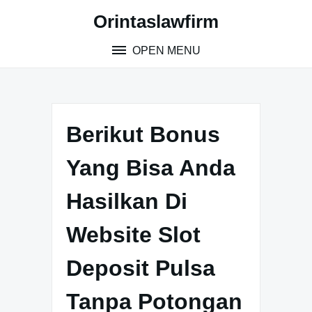
Skip
Orintaslawfirm
to
content
OPEN MENU
Berikut Bonus
Yang Bisa Anda
Hasilkan Di
Website Slot
Deposit Pulsa
Tanpa Potongan