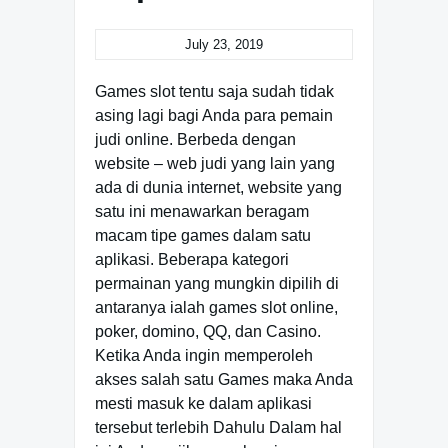
July 23, 2019
Games slot tentu saja sudah tidak
asing lagi bagi Anda para pemain
judi online. Berbeda dengan
website – web judi yang lain yang
ada di dunia internet, website yang
satu ini menawarkan beragam
macam tipe games dalam satu
aplikasi. Beberapa kategori
permainan yang mungkin dipilih di
antaranya ialah games slot online,
poker, domino, QQ, dan Casino.
Ketika Anda ingin memperoleh
akses salah satu Games maka Anda
mesti masuk ke dalam aplikasi
tersebut terlebih Dahulu Dalam hal