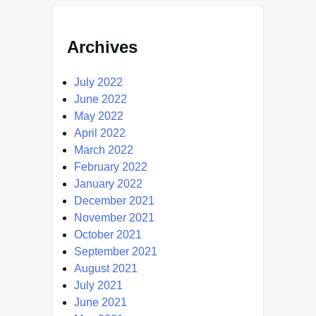
Archives
July 2022
June 2022
May 2022
April 2022
March 2022
February 2022
January 2022
December 2021
November 2021
October 2021
September 2021
August 2021
July 2021
June 2021