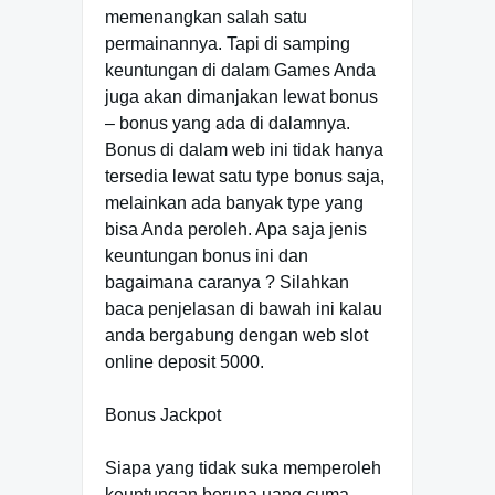
memenangkan salah satu
permainannya. Tapi di samping
keuntungan di dalam Games Anda
juga akan dimanjakan lewat bonus
– bonus yang ada di dalamnya.
Bonus di dalam web ini tidak hanya
tersedia lewat satu type bonus saja,
melainkan ada banyak type yang
bisa Anda peroleh. Apa saja jenis
keuntungan bonus ini dan
bagaimana caranya ? Silahkan
baca penjelasan di bawah ini kalau
anda bergabung dengan web slot
online deposit 5000.
Bonus Jackpot
Siapa yang tidak suka memperoleh
keuntungan berupa uang cuma-