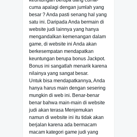
cuma apalagi dengan jumlah yang
besar ? Anda pasti senang hal yang
satu ini. Daripada Anda bermain di
website judi lainnya yang hanya
mengandalkan kemenangan dalam
game, di website ini Anda akan
berkesempatan mendapatkan
keuntungan berupa bonus Jackpot.
Bonus ini sangatlah menarik karena
nilainya yang sangat besar.
Untuk bisa mendapatkannya, Anda
hanya harus main dengan sesering
mungkin di web ini. Benar-benar
benar bahwa main-main di website
judi akan terasa Menjemukan
namun di website ini itu tidak akan
berjalan karena ada bermacam
macam kategori game judi yang