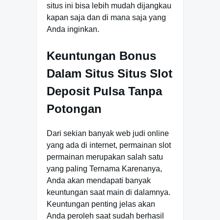
situs ini bisa lebih mudah dijangkau
kapan saja dan di mana saja yang
Anda inginkan.
Keuntungan Bonus
Dalam Situs Situs Slot
Deposit Pulsa Tanpa
Potongan
Dari sekian banyak web judi online
yang ada di internet, permainan slot
permainan merupakan salah satu
yang paling Ternama Karenanya,
Anda akan mendapati banyak
keuntungan saat main di dalamnya.
Keuntungan penting jelas akan
Anda peroleh saat sudah berhasil