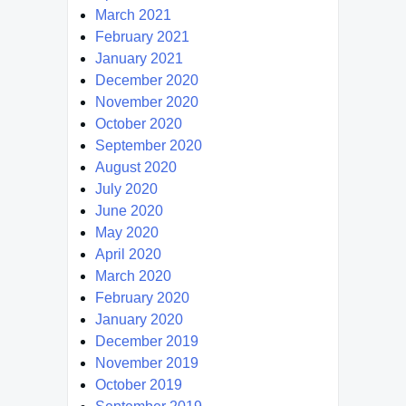
March 2021
February 2021
January 2021
December 2020
November 2020
October 2020
September 2020
August 2020
July 2020
June 2020
May 2020
April 2020
March 2020
February 2020
January 2020
December 2019
November 2019
October 2019