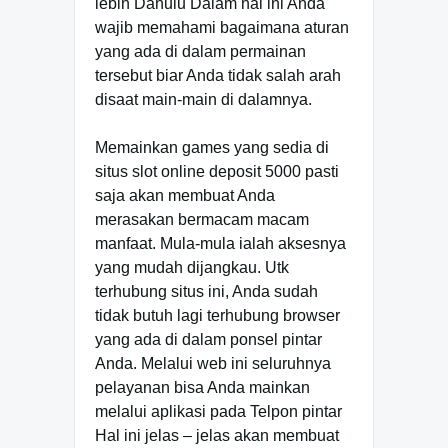
lebih Dahulu Dalam hal ini Anda
wajib memahami bagaimana aturan
yang ada di dalam permainan
tersebut biar Anda tidak salah arah
disaat main-main di dalamnya.
Memainkan games yang sedia di
situs slot online deposit 5000 pasti
saja akan membuat Anda
merasakan bermacam macam
manfaat. Mula-mula ialah aksesnya
yang mudah dijangkau. Utk
terhubung situs ini, Anda sudah
tidak butuh lagi terhubung browser
yang ada di dalam ponsel pintar
Anda. Melalui web ini seluruhnya
pelayanan bisa Anda mainkan
melalui aplikasi pada Telpon pintar
Hal ini jelas – jelas akan membuat