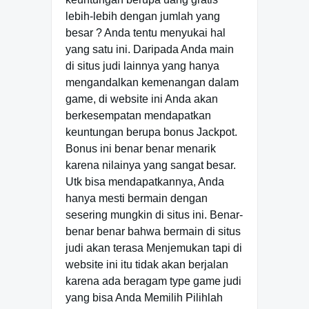
lebih-lebih dengan jumlah yang
besar ? Anda tentu menyukai hal
yang satu ini. Daripada Anda main
di situs judi lainnya yang hanya
mengandalkan kemenangan dalam
game, di website ini Anda akan
berkesempatan mendapatkan
keuntungan berupa bonus Jackpot.
Bonus ini benar benar menarik
karena nilainya yang sangat besar.
Utk bisa mendapatkannya, Anda
hanya mesti bermain dengan
sesering mungkin di situs ini. Benar-
benar benar bahwa bermain di situs
judi akan terasa Menjemukan tapi di
website ini itu tidak akan berjalan
karena ada beragam type game judi
yang bisa Anda Memilih Pilihlah