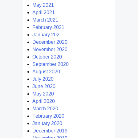
May 2021
April 2021
March 2021
February 2021
January 2021
December 2020
November 2020
October 2020
September 2020
August 2020
July 2020
June 2020
May 2020
April 2020
March 2020
February 2020
January 2020
December 2019