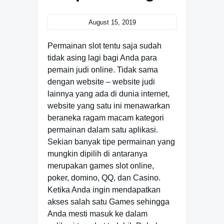
August 15, 2019
Permainan slot tentu saja sudah
tidak asing lagi bagi Anda para
pemain judi online. Tidak sama
dengan website – website judi
lainnya yang ada di dunia internet,
website yang satu ini menawarkan
beraneka ragam macam kategori
permainan dalam satu aplikasi.
Sekian banyak tipe permainan yang
mungkin dipilih di antaranya
merupakan games slot online,
poker, domino, QQ, dan Casino.
Ketika Anda ingin mendapatkan
akses salah satu Games sehingga
Anda mesti masuk ke dalam