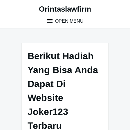
Skip
Orintaslawfirm
to
content
OPEN MENU
Berikut Hadiah
Yang Bisa Anda
Dapat Di
Website
Joker123
Terbaru