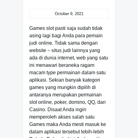
October 9, 2021
Games slot pasti saja sudah tidak
asing lagi bagi Anda para pemain
judi online. Tidak sama dengan
website – situs judi lainnya yang
ada di dunia internet, web yang satu
ini menawari beraneka ragam
macam type permainan dalam satu
aplikasi. Sekian banyak kategori
games yang mungkin dipilih di
antaranya merupakan permainan
slot online, poker, domino, QQ, dan
Casino. Disaat Anda ingin
memperoleh akses salah satu
Games maka Anda mesti masuk ke
dalam aplikasi tersebut lebih-lebih