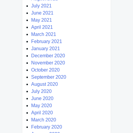
July 2021
June 2021
May 2021
April 2021
March 2021
February 2021
January 2021
December 2020
November 2020
October 2020
September 2020
August 2020
July 2020
June 2020
May 2020
April 2020
March 2020
February 2020