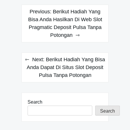
Post
Previous:
Berikut Hadiah Yang
navigation
Bisa Anda Hasilkan Di Web Slot
Pragmatic Deposit Pulsa Tanpa
Potongan
Next:
Berikut Hadiah Yang Bisa
Anda Dapat Di Situs Slot Deposit
Pulsa Tanpa Potongan
Search
Search