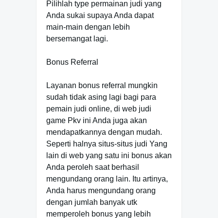
Pilihlah type permainan judi yang
Anda sukai supaya Anda dapat
main-main dengan lebih
bersemangat lagi.
Bonus Referral
Layanan bonus referral mungkin
sudah tidak asing lagi bagi para
pemain judi online, di web judi
game Pkv ini Anda juga akan
mendapatkannya dengan mudah.
Seperti halnya situs-situs judi Yang
lain di web yang satu ini bonus akan
Anda peroleh saat berhasil
mengundang orang lain. Itu artinya,
Anda harus mengundang orang
dengan jumlah banyak utk
memperoleh bonus yang lebih