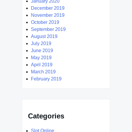
January 2020
December 2019
November 2019
October 2019
September 2019
August 2019
July 2019
June 2019
May 2019
April 2019
March 2019
February 2019
Categories
Slot Online