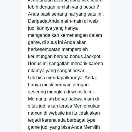
lebih dengan jumlah yang besar ?
Anda pasti senang hal yang satu ini.
Daripada Anda main-main di web
judi lainnya yang hanya
mengandalkan kemenangan dalam
game, di situs ini Anda akan
berkesempatan memperoleh
keuntungan berupa bonus Jackpot.
Bonus ini sangatlah menarik karena
nilainya yang sangat besar.
Utk bisa mendapatkannya, Anda
hanya mesti bermain dengan
sesering mungkin di website ini.
Memang lah benar bahwa main di
situs judi akan terasa Menjemukan
namun di website ini itu tidak akan
terjadi karena ada berbagai type
game judi yang bisa Anda Memilih