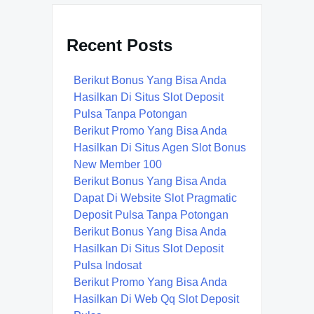
Recent Posts
Berikut Bonus Yang Bisa Anda
Hasilkan Di Situs Slot Deposit
Pulsa Tanpa Potongan
Berikut Promo Yang Bisa Anda
Hasilkan Di Situs Agen Slot Bonus
New Member 100
Berikut Bonus Yang Bisa Anda
Dapat Di Website Slot Pragmatic
Deposit Pulsa Tanpa Potongan
Berikut Bonus Yang Bisa Anda
Hasilkan Di Situs Slot Deposit
Pulsa Indosat
Berikut Promo Yang Bisa Anda
Hasilkan Di Web Qq Slot Deposit