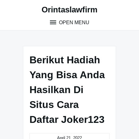
Skip
Orintaslawfirm
to
content
OPEN MENU
Berikut Hadiah
Yang Bisa Anda
Hasilkan Di
Situs Cara
Daftar Joker123
April 21, 2022