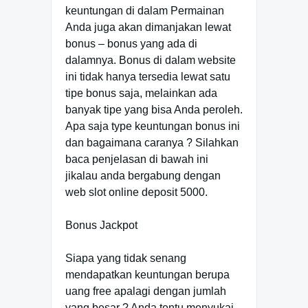
keuntungan di dalam Permainan
Anda juga akan dimanjakan lewat
bonus – bonus yang ada di
dalamnya. Bonus di dalam website
ini tidak hanya tersedia lewat satu
tipe bonus saja, melainkan ada
banyak tipe yang bisa Anda peroleh.
Apa saja type keuntungan bonus ini
dan bagaimana caranya ? Silahkan
baca penjelasan di bawah ini
jikalau anda bergabung dengan
web slot online deposit 5000.
Bonus Jackpot
Siapa yang tidak senang
mendapatkan keuntungan berupa
uang free apalagi dengan jumlah
yang besar ? Anda tentu menyukai