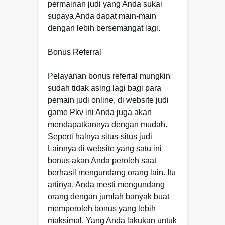
permainan judi yang Anda sukai
supaya Anda dapat main-main
dengan lebih bersemangat lagi.
Bonus Referral
Pelayanan bonus referral mungkin
sudah tidak asing lagi bagi para
pemain judi online, di website judi
game Pkv ini Anda juga akan
mendapatkannya dengan mudah.
Seperti halnya situs-situs judi
Lainnya di website yang satu ini
bonus akan Anda peroleh saat
berhasil mengundang orang lain. Itu
artinya, Anda mesti mengundang
orang dengan jumlah banyak buat
memperoleh bonus yang lebih
maksimal. Yang Anda lakukan untuk