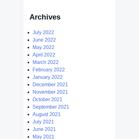
Archives
July 2022
June 2022
May 2022
April 2022
March 2022
February 2022
January 2022
December 2021
November 2021
October 2021
September 2021
August 2021
July 2021
June 2021
May 2021