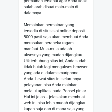
permainan tersebut agar Anda tidak
salah arah disaat main-main di
dalamnya.
Memainkan permainan yang
tersedia di situs slot online deposit
5000 pasti saja akan membuat Anda
merasakan beraneka ragam
manfaat. Mula-mula adalah
aksesnya yang mudah dijangkau.
Utk terhubung situs ini, Anda sudah
tidak butuh lagi mengakses browser
yang ada di dalam smartphone
Anda. Lewat situs ini seluruhnya
pelayanan bisa Anda mainkan
melalui aplikasi pada Ponsel pintar
Hal ini jelas – jelas akan membuat
web ini bisa lebih mudah dijangkau
kapan saja dan di mana saja yang