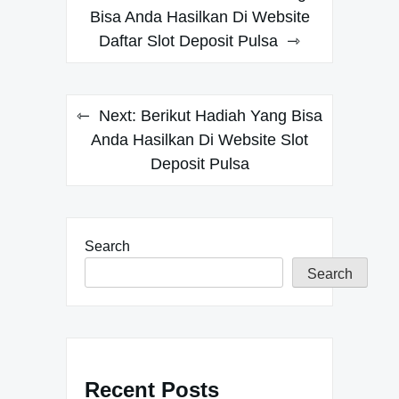
navigation
Bisa Anda Hasilkan Di Website
Daftar Slot Deposit Pulsa
Next:
Berikut Hadiah Yang Bisa
Anda Hasilkan Di Website Slot
Deposit Pulsa
Search
Search
Recent Posts