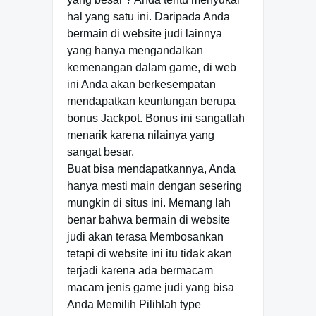
hal yang satu ini. Daripada Anda
bermain di website judi lainnya
yang hanya mengandalkan
kemenangan dalam game, di web
ini Anda akan berkesempatan
mendapatkan keuntungan berupa
bonus Jackpot. Bonus ini sangatlah
menarik karena nilainya yang
sangat besar.
Buat bisa mendapatkannya, Anda
hanya mesti main dengan sesering
mungkin di situs ini. Memang lah
benar bahwa bermain di website
judi akan terasa Membosankan
tetapi di website ini itu tidak akan
terjadi karena ada bermacam
macam jenis game judi yang bisa
Anda Memilih Pilihlah type