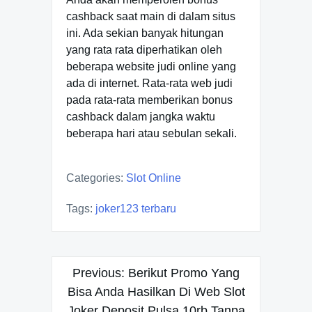
cashback saat main di dalam situs
ini. Ada sekian banyak hitungan
yang rata rata diperhatikan oleh
beberapa website judi online yang
ada di internet. Rata-rata web judi
pada rata-rata memberikan bonus
cashback dalam jangka waktu
beberapa hari atau sebulan sekali.
Categories:
Slot Online
Tags:
joker123 terbaru
Post
Previous:
Berikut Promo Yang
navigation
Bisa Anda Hasilkan Di Web Slot
Joker Deposit Pulsa 10rb Tanpa