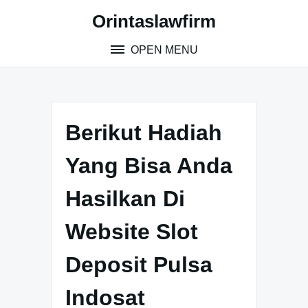
Skip
Orintaslawfirm
to
content
OPEN MENU
Berikut Hadiah
Yang Bisa Anda
Hasilkan Di
Website Slot
Deposit Pulsa
Indosat