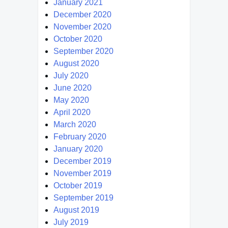
January 2021
December 2020
November 2020
October 2020
September 2020
August 2020
July 2020
June 2020
May 2020
April 2020
March 2020
February 2020
January 2020
December 2019
November 2019
October 2019
September 2019
August 2019
July 2019