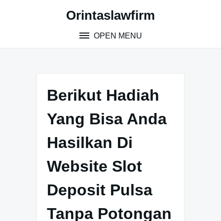
Skip
Orintaslawfirm
to
content
OPEN MENU
Berikut Hadiah
Yang Bisa Anda
Hasilkan Di
Website Slot
Deposit Pulsa
Tanpa Potongan