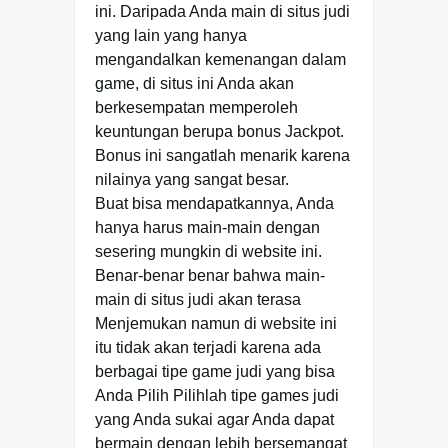
ini. Daripada Anda main di situs judi
yang lain yang hanya
mengandalkan kemenangan dalam
game, di situs ini Anda akan
berkesempatan memperoleh
keuntungan berupa bonus Jackpot.
Bonus ini sangatlah menarik karena
nilainya yang sangat besar.
Buat bisa mendapatkannya, Anda
hanya harus main-main dengan
sesering mungkin di website ini.
Benar-benar benar bahwa main-
main di situs judi akan terasa
Menjemukan namun di website ini
itu tidak akan terjadi karena ada
berbagai tipe game judi yang bisa
Anda Pilih Pilihlah tipe games judi
yang Anda sukai agar Anda dapat
bermain dengan lebih bersemangat