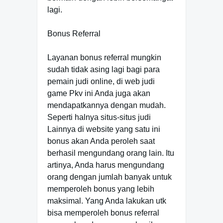
lagi.
Bonus Referral
Layanan bonus referral mungkin
sudah tidak asing lagi bagi para
pemain judi online, di web judi
game Pkv ini Anda juga akan
mendapatkannya dengan mudah.
Seperti halnya situs-situs judi
Lainnya di website yang satu ini
bonus akan Anda peroleh saat
berhasil mengundang orang lain. Itu
artinya, Anda harus mengundang
orang dengan jumlah banyak untuk
memperoleh bonus yang lebih
maksimal. Yang Anda lakukan utk
bisa memperoleh bonus referral