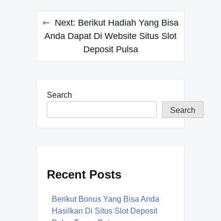
Next:
Berikut Hadiah Yang Bisa
Anda Dapat Di Website Situs Slot
Deposit Pulsa
Search
Search
Recent Posts
Berikut Bonus Yang Bisa Anda
Hasilkan Di Situs Slot Deposit