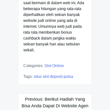
saat bermain di dalam web ini. Ada
beberapa hitungan yang rata-rata
diperhatikan oleh sekian banyak
website judi online yang ada di
internet. Umumnya web judi pada
rata rata memberikan bonus
cashback dalam jangka waktu
sekian banyak hari atau sebulan
sekali.
Categories:
Slot Online
Tags:
situs slot deposit pulsa
Post
Previous:
Berikut Hadiah Yang
navigation
Bisa Anda Dapat Di Website Agen