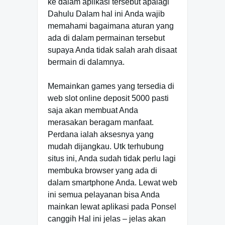
ke dalam aplikasi tersebut apalagi
Dahulu Dalam hal ini Anda wajib
memahami bagaimana aturan yang
ada di dalam permainan tersebut
supaya Anda tidak salah arah disaat
bermain di dalamnya.
Memainkan games yang tersedia di
web slot online deposit 5000 pasti
saja akan membuat Anda
merasakan beragam manfaat.
Perdana ialah aksesnya yang
mudah dijangkau. Utk terhubung
situs ini, Anda sudah tidak perlu lagi
membuka browser yang ada di
dalam smartphone Anda. Lewat web
ini semua pelayanan bisa Anda
mainkan lewat aplikasi pada Ponsel
canggih Hal ini jelas – jelas akan