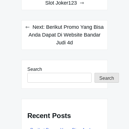
Slot Joker123
Next:
Berikut Promo Yang Bisa
Anda Dapat Di Website Bandar
Judi 4d
Search
Search
Recent Posts