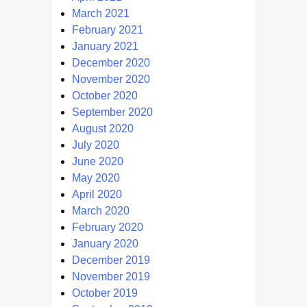
March 2021
February 2021
January 2021
December 2020
November 2020
October 2020
September 2020
August 2020
July 2020
June 2020
May 2020
April 2020
March 2020
February 2020
January 2020
December 2019
November 2019
October 2019