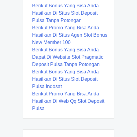
Berikut Bonus Yang Bisa Anda
Hasilkan Di Situs Slot Deposit
Pulsa Tanpa Potongan
Berikut Promo Yang Bisa Anda
Hasilkan Di Situs Agen Slot Bonus
New Member 100
Berikut Bonus Yang Bisa Anda
Dapat Di Website Slot Pragmatic
Deposit Pulsa Tanpa Potongan
Berikut Bonus Yang Bisa Anda
Hasilkan Di Situs Slot Deposit
Pulsa Indosat
Berikut Promo Yang Bisa Anda
Hasilkan Di Web Qq Slot Deposit
Pulsa