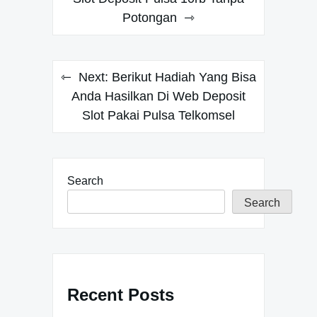
Potongan
Next:
Berikut Hadiah Yang Bisa
Anda Hasilkan Di Web Deposit
Slot Pakai Pulsa Telkomsel
Search
Search
Recent Posts