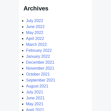
Archives
July 2022
June 2022
May 2022
April 2022
March 2022
February 2022
January 2022
December 2021
November 2021
October 2021
September 2021
August 2021
July 2021
June 2021
May 2021
April 2021