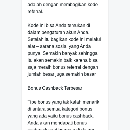
adalah dengan membagikan kode
referral.
Kode ini bisa Anda temukan di
dalam pengaturan akun Anda.
Setelah itu bagikan kode ini melalui
alat – sarana sosial yang Anda
punya. Semakin banyak sehingga
itu akan semakin baik karena bisa
saja meraih bonus referral dengan
jumlah besar juga semakin besar.
Bonus Cashback Terbesar
Tipe bonus yang tak kalah menarik
di antara semua kategori bonus
yang ada yaitu bonus cashback.
Anda akan mendapati bonus
cashback saat bermain di dalam