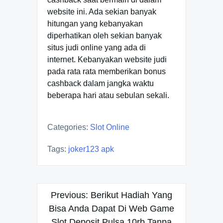
website ini. Ada sekian banyak
hitungan yang kebanyakan
diperhatikan oleh sekian banyak
situs judi online yang ada di
internet. Kebanyakan website judi
pada rata rata memberikan bonus
cashback dalam jangka waktu
beberapa hari atau sebulan sekali.
Categories:
Slot Online
Tags:
joker123 apk
Post
Previous:
Berikut Hadiah Yang
navigation
Bisa Anda Dapat Di Web Game
Slot Deposit Pulsa 10rb Tanpa