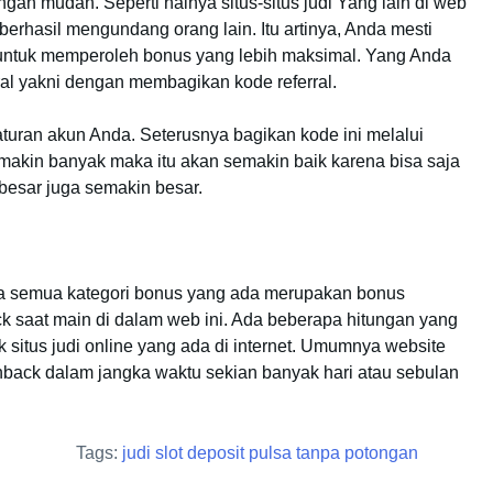
an mudah. Seperti halnya situs-situs judi Yang lain di web
berhasil mengundang orang lain. Itu artinya, Anda mesti
ntuk memperoleh bonus yang lebih maksimal. Yang Anda
al yakni dengan membagikan kode referral.
turan akun Anda. Seterusnya bagikan kode ini melalui
makin banyak maka itu akan semakin baik karena bisa saja
besar juga semakin besar.
ara semua kategori bonus yang ada merupakan bonus
 saat main di dalam web ini. Ada beberapa hitungan yang
 situs judi online yang ada di internet. Umumnya website
ack dalam jangka waktu sekian banyak hari atau sebulan
Tags:
judi slot deposit pulsa tanpa potongan