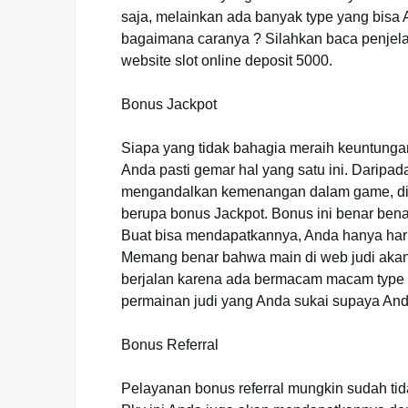
saja, melainkan ada banyak type yang bisa 
bagaimana caranya ? Silahkan baca penjel
website slot online deposit 5000.
Bonus Jackpot
Siapa yang tidak bahagia meraih keuntunga
Anda pasti gemar hal yang satu ini. Daripad
mengandalkan kemenangan dalam game, di 
berupa bonus Jackpot. Bonus ini benar bena
Buat bisa mendapatkannya, Anda hanya haru
Memang benar bahwa main di web judi akan t
berjalan karena ada bermacam macam type g
permainan judi yang Anda sukai supaya And
Bonus Referral
Pelayanan bonus referral mungkin sudah tidak