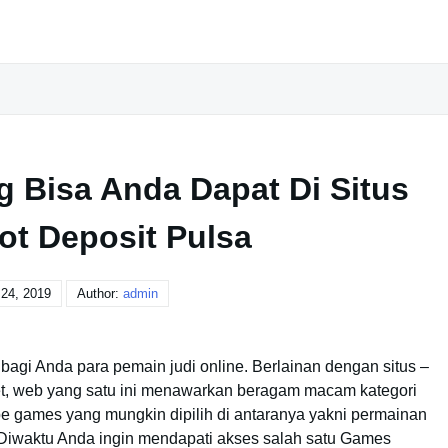
g Bisa Anda Dapat Di Situs
lot Deposit Pulsa
24, 2019
Author:
admin
 bagi Anda para pemain judi online. Berlainan dengan situs –
rnet, web yang satu ini menawarkan beragam macam kategori
pe games yang mungkin dipilih di antaranya yakni permainan
. Diwaktu Anda ingin mendapati akses salah satu Games