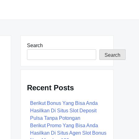
Search
Search
Recent Posts
Berikut Bonus Yang Bisa Anda
Hasilkan Di Situs Slot Deposit
Pulsa Tanpa Potongan
Berikut Promo Yang Bisa Anda
Hasilkan Di Situs Agen Slot Bonus