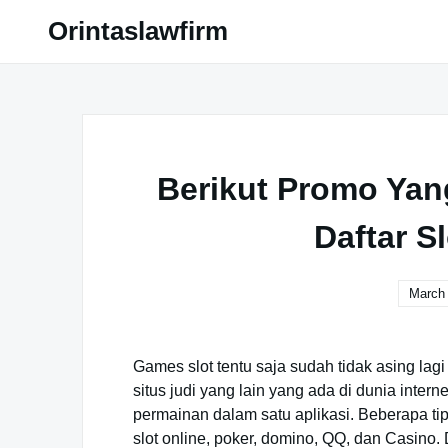
Skip
Orintaslawfirm
to
content
Berikut Promo Yan
Daftar S
March 
Games slot tentu saja sudah tidak asing lagi
situs judi yang lain yang ada di dunia inte
permainan dalam satu aplikasi. Beberapa ti
slot online, poker, domino, QQ, dan Casino