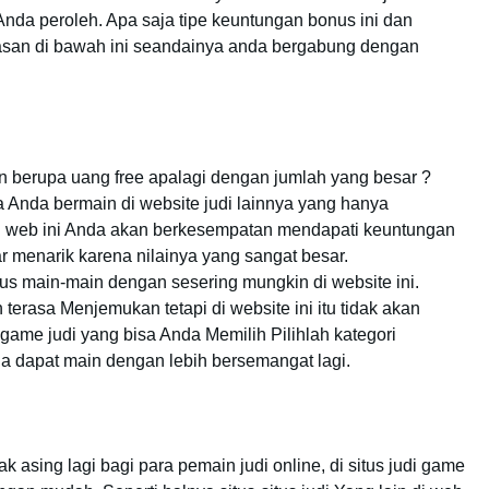
Anda peroleh. Apa saja tipe keuntungan bonus ini dan
asan di bawah ini seandainya anda bergabung dengan
n berupa uang free apalagi dengan jumlah yang besar ?
a Anda bermain di website judi lainnya yang hanya
web ini Anda akan berkesempatan mendapati keuntungan
r menarik karena nilainya yang sangat besar.
s main-main dengan sesering mungkin di website ini.
erasa Menjemukan tetapi di website ini itu tidak akan
ame judi yang bisa Anda Memilih Pilihlah kategori
a dapat main dengan lebih bersemangat lagi.
 asing lagi bagi para pemain judi online, di situs judi game