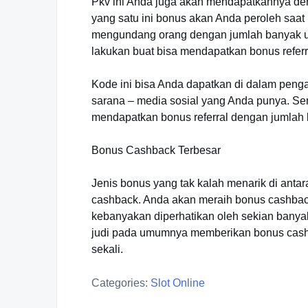
Pkv ini Anda juga akan mendapatkannya deng
yang satu ini bonus akan Anda peroleh saat 
mengundang orang dengan jumlah banyak u
lakukan buat bisa mendapatkan bonus referr
Kode ini bisa Anda dapatkan di dalam penga
sarana – media sosial yang Anda punya. Se
mendapatkan bonus referral dengan jumlah 
Bonus Cashback Terbesar
Jenis bonus yang tak kalah menarik di ant
cashback. Anda akan meraih bonus cashback
kebanyakan diperhatikan oleh sekian banyak
judi pada umumnya memberikan bonus cashb
sekali.
Categories:
Slot Online