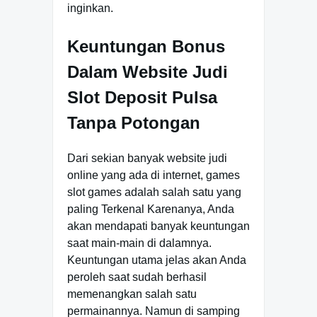
inginkan.
Keuntungan Bonus
Dalam Website Judi
Slot Deposit Pulsa
Tanpa Potongan
Dari sekian banyak website judi
online yang ada di internet, games
slot games adalah salah satu yang
paling Terkenal Karenanya, Anda
akan mendapati banyak keuntungan
saat main-main di dalamnya.
Keuntungan utama jelas akan Anda
peroleh saat sudah berhasil
memenangkan salah satu
permainannya. Namun di samping