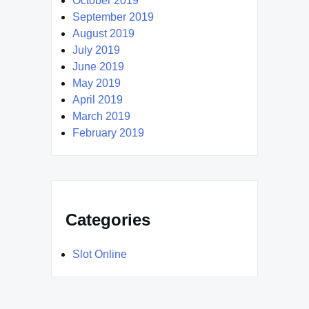
October 2019
September 2019
August 2019
July 2019
June 2019
May 2019
April 2019
March 2019
February 2019
Categories
Slot Online