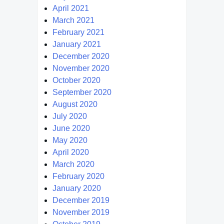
April 2021
March 2021
February 2021
January 2021
December 2020
November 2020
October 2020
September 2020
August 2020
July 2020
June 2020
May 2020
April 2020
March 2020
February 2020
January 2020
December 2019
November 2019