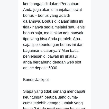
keuntungan di dalam Permainan
Anda juga akan dimanjakan lewat
bonus – bonus yang ada di
dalamnya. Bonus di dalam situs ini
tidak hanya sedia melalui satu jenis
bonus saja, melainkan ada banyak
tipe yang bisa Anda peroleh. Apa
saja tipe keuntungan bonus ini dan
bagaimana caranya ? Mari baca
penjelasan di bawah ini jikalau
anda bergabung dengan web slot
online deposit 5000.
Bonus Jackpot
Siapa yang tidak senang mendapati
keuntungan berupa uang cuma-
cuma terlebih dengan jumlah yang
besar ? Anda pasti senang hal yang