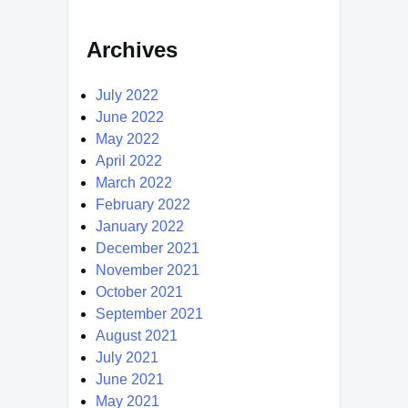
Archives
July 2022
June 2022
May 2022
April 2022
March 2022
February 2022
January 2022
December 2021
November 2021
October 2021
September 2021
August 2021
July 2021
June 2021
May 2021