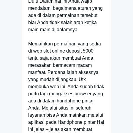
Dulu Dalam hal ini Anda wajib
mendalami bagaimana aturan yang
ada di dalam permainan tersebut
biar Anda tidak salah arah ketika
main-main di dalamnya.
Memainkan permainan yang sedia
di web slot online deposit 5000
tentu saja akan membuat Anda
merasakan bermacam macam
manfaat. Perdana ialah aksesnya
yang mudah dijangkau. Utk
membuka web ini, Anda sudah tidak
perlu lagi mengakses browser yang
ada di dalam handphone pintar
Anda. Melalui situs ini seluruh
layanan bisa Anda mainkan melalui
aplikasi pada Handphone pintar Hal
ini jelas – jelas akan membuat