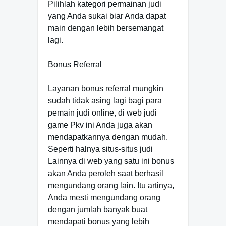
Pilihlah kategori permainan judi
yang Anda sukai biar Anda dapat
main dengan lebih bersemangat
lagi.
Bonus Referral
Layanan bonus referral mungkin
sudah tidak asing lagi bagi para
pemain judi online, di web judi
game Pkv ini Anda juga akan
mendapatkannya dengan mudah.
Seperti halnya situs-situs judi
Lainnya di web yang satu ini bonus
akan Anda peroleh saat berhasil
mengundang orang lain. Itu artinya,
Anda mesti mengundang orang
dengan jumlah banyak buat
mendapati bonus yang lebih