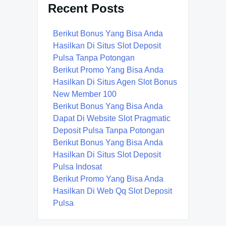
Recent Posts
Berikut Bonus Yang Bisa Anda
Hasilkan Di Situs Slot Deposit
Pulsa Tanpa Potongan
Berikut Promo Yang Bisa Anda
Hasilkan Di Situs Agen Slot Bonus
New Member 100
Berikut Bonus Yang Bisa Anda
Dapat Di Website Slot Pragmatic
Deposit Pulsa Tanpa Potongan
Berikut Bonus Yang Bisa Anda
Hasilkan Di Situs Slot Deposit
Pulsa Indosat
Berikut Promo Yang Bisa Anda
Hasilkan Di Web Qq Slot Deposit
Pulsa