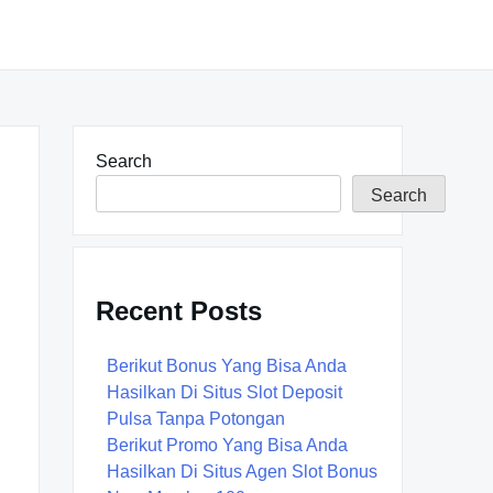
Search
Search
Recent Posts
Berikut Bonus Yang Bisa Anda
Hasilkan Di Situs Slot Deposit
Pulsa Tanpa Potongan
Berikut Promo Yang Bisa Anda
Hasilkan Di Situs Agen Slot Bonus