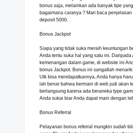
bonus saja, melainkan ada banyak tipe yang
bagaimana caranya ? Mari baca penjelasan 
deposit 5000.
Bonus Jackpot
Siapa yang tidak suka meraih keuntungan b
Anda tentu suka hal yang satu ini. Daripad
kemenangan dalam game, di website ini A
bonus Jackpot. Bonus ini sangatlah menarik 
Utk bisa mendapatkannya, Anda hanya haru
lah benar bahwa bermain di web judi akan te
berlangsung karena ada beraneka type game j
Anda sukai biar Anda dapat main dengan leb
Bonus Referral
Pelayanan bonus referral mungkin sudah tidak