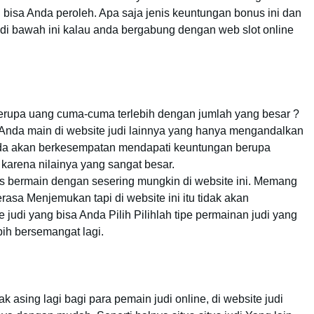
 bisa Anda peroleh. Apa saja jenis keuntungan bonus ini dan
di bawah ini kalau anda bergabung dengan web slot online
erupa uang cuma-cuma terlebih dengan jumlah yang besar ?
a Anda main di website judi lainnya yang hanya mengandalkan
nda akan berkesempatan mendapati keuntungan berupa
karena nilainya yang sangat besar.
s bermain dengan sesering mungkin di website ini. Memang
rasa Menjemukan tapi di website ini itu tidak akan
udi yang bisa Anda Pilih Pilihlah tipe permainan judi yang
ih bersemangat lagi.
 asing lagi bagi para pemain judi online, di website judi