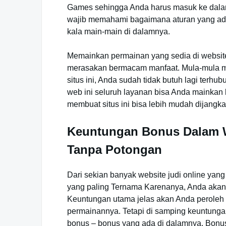
Games sehingga Anda harus masuk ke dalam a
wajib memahami bagaimana aturan yang ada 
kala main-main di dalamnya.
Memainkan permainan yang sedia di website
merasakan bermacam manfaat. Mula-mula 
situs ini, Anda sudah tidak butuh lagi terh
web ini seluruh layanan bisa Anda mainkan le
membuat situs ini bisa lebih mudah dijangk
Keuntungan Bonus Dalam W
Tanpa Potongan
Dari sekian banyak website judi online yang 
yang paling Ternama Karenanya, Anda akan
Keuntungan utama jelas akan Anda peroleh
permainannya. Tetapi di samping keuntunga
bonus – bonus yang ada di dalamnya. Bonus 