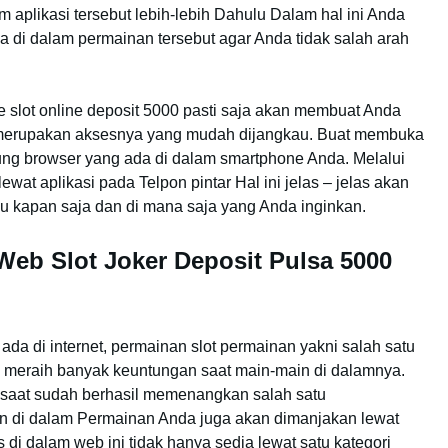
plikasi tersebut lebih-lebih Dahulu Dalam hal ini Anda
di dalam permainan tersebut agar Anda tidak salah arah
 slot online deposit 5000 pasti saja akan membuat Anda
merupakan aksesnya yang mudah dijangkau. Buat membuka
ubung browser yang ada di dalam smartphone Anda. Melalui
wat aplikasi pada Telpon pintar Hal ini jelas – jelas akan
au kapan saja dan di mana saja yang Anda inginkan.
eb Slot Joker Deposit Pulsa 5000
ada di internet, permainan slot permainan yakni salah satu
 meraih banyak keuntungan saat main-main di dalamnya.
 saat sudah berhasil memenangkan salah satu
n di dalam Permainan Anda juga akan dimanjakan lewat
di dalam web ini tidak hanya sedia lewat satu kategori