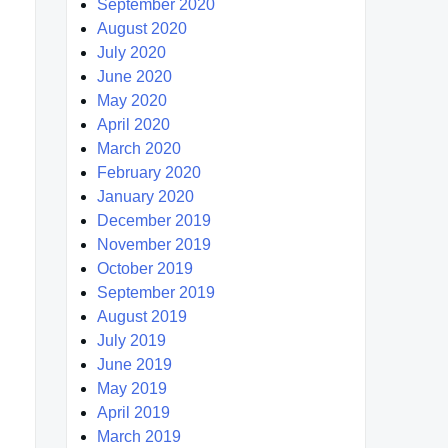
September 2020
August 2020
July 2020
June 2020
May 2020
April 2020
March 2020
February 2020
January 2020
December 2019
November 2019
October 2019
September 2019
August 2019
July 2019
June 2019
May 2019
April 2019
March 2019