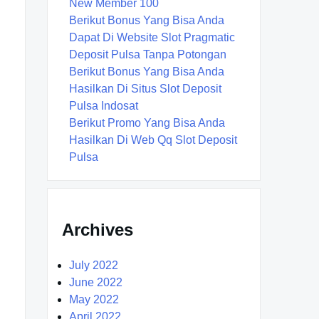
New Member 100
Berikut Bonus Yang Bisa Anda
Dapat Di Website Slot Pragmatic
Deposit Pulsa Tanpa Potongan
Berikut Bonus Yang Bisa Anda
Hasilkan Di Situs Slot Deposit
Pulsa Indosat
Berikut Promo Yang Bisa Anda
Hasilkan Di Web Qq Slot Deposit
Pulsa
Archives
July 2022
June 2022
May 2022
April 2022