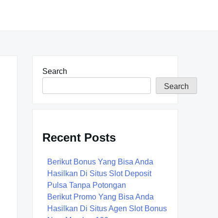
Search
Search
Recent Posts
Berikut Bonus Yang Bisa Anda
Hasilkan Di Situs Slot Deposit
Pulsa Tanpa Potongan
Berikut Promo Yang Bisa Anda
Hasilkan Di Situs Agen Slot Bonus