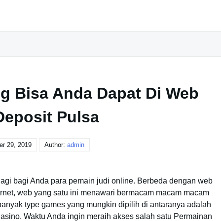
ng Bisa Anda Dapat Di Web
Deposit Pulsa
r 29, 2019
Author:
admin
 lagi bagi Anda para pemain judi online. Berbeda dengan web
internet, web yang satu ini menawari bermacam macam macam
 banyak type games yang mungkin dipilih di antaranya adalah
Casino. Waktu Anda ingin meraih akses salah satu Permainan