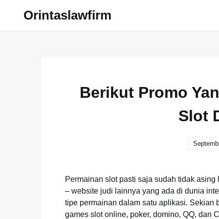
Skip
Orintaslawfirm
to
content
Berikut Promo Ya
Slot 
Septembe
Permainan slot pasti saja sudah tidak asing
– website judi lainnya yang ada di dunia 
tipe permainan dalam satu aplikasi. Sekian
games slot online, poker, domino, QQ, dan 