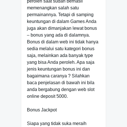
peroleh saat sudah berhasil
memenangkan salah satu
permainannya. Tetapi di samping
keuntungan di dalam Games Anda
juga akan dimanjakan lewat bonus
– bonus yang ada di dalamnya.
Bonus di dalam web ini tidak hanya
sedia melalui satu kategori bonus
saja, melainkan ada banyak type
yang bisa Anda peroleh. Apa saja
jenis keuntungan bonus ini dan
bagaimana caranya ? Silahkan
baca penjelasan di bawah ini bila
anda bergabung dengan web slot
online deposit 5000.
Bonus Jackpot
Siapa yang tidak suka meraih