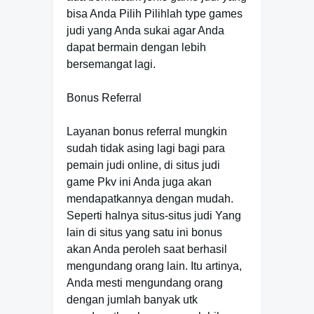
bisa Anda Pilih Pilihlah type games
judi yang Anda sukai agar Anda
dapat bermain dengan lebih
bersemangat lagi.
Bonus Referral
Layanan bonus referral mungkin
sudah tidak asing lagi bagi para
pemain judi online, di situs judi
game Pkv ini Anda juga akan
mendapatkannya dengan mudah.
Seperti halnya situs-situs judi Yang
lain di situs yang satu ini bonus
akan Anda peroleh saat berhasil
mengundang orang lain. Itu artinya,
Anda mesti mengundang orang
dengan jumlah banyak utk