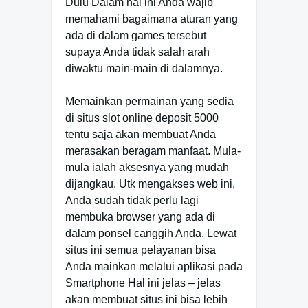
Dulu Dalam hal ini Anda wajib
memahami bagaimana aturan yang
ada di dalam games tersebut
supaya Anda tidak salah arah
diwaktu main-main di dalamnya.
Memainkan permainan yang sedia
di situs slot online deposit 5000
tentu saja akan membuat Anda
merasakan beragam manfaat. Mula-
mula ialah aksesnya yang mudah
dijangkau. Utk mengakses web ini,
Anda sudah tidak perlu lagi
membuka browser yang ada di
dalam ponsel canggih Anda. Lewat
situs ini semua pelayanan bisa
Anda mainkan melalui aplikasi pada
Smartphone Hal ini jelas – jelas
akan membuat situs ini bisa lebih