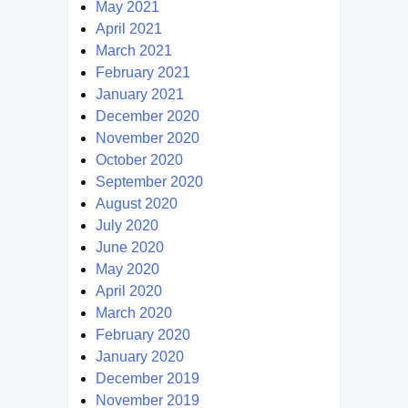
May 2021
April 2021
March 2021
February 2021
January 2021
December 2020
November 2020
October 2020
September 2020
August 2020
July 2020
June 2020
May 2020
April 2020
March 2020
February 2020
January 2020
December 2019
November 2019