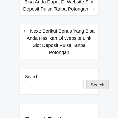
navigation
Bisa Anda Dapat Di Website Slot
Deposit Pulsa Tanpa Potongan
Next:
Berikut Bonus Yang Bisa
Anda Hasilkan Di Website Link
Slot Deposit Pulsa Tanpa
Potongan
Search
Search