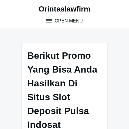
Skip
Orintaslawfirm
to
content
OPEN MENU
Berikut Promo
Yang Bisa Anda
Hasilkan Di
Situs Slot
Deposit Pulsa
Indosat