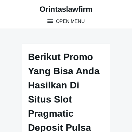
Skip
Orintaslawfirm
to
content
OPEN MENU
Berikut Promo
Yang Bisa Anda
Hasilkan Di
Situs Slot
Pragmatic
Deposit Pulsa