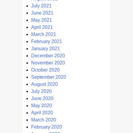
July 2021
June 2021
May 2021
April 2021
March 2021
February 2021
January 2021
December 2020
November 2020
October 2020
September 2020
August 2020
July 2020
June 2020
May 2020
April 2020
March 2020
February 2020