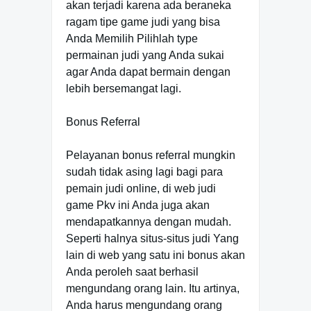
akan terjadi karena ada beraneka
ragam tipe game judi yang bisa
Anda Memilih Pilihlah type
permainan judi yang Anda sukai
agar Anda dapat bermain dengan
lebih bersemangat lagi.
Bonus Referral
Pelayanan bonus referral mungkin
sudah tidak asing lagi bagi para
pemain judi online, di web judi
game Pkv ini Anda juga akan
mendapatkannya dengan mudah.
Seperti halnya situs-situs judi Yang
lain di web yang satu ini bonus akan
Anda peroleh saat berhasil
mengundang orang lain. Itu artinya,
Anda harus mengundang orang