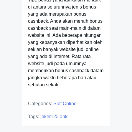
di antara seluruhnya jenis bonus
yang ada merupakan bonus
cashback. Anda akan meraih bonus
cashback saat main-main di dalam
website ini. Ada beberapa hitungan
yang kebanyakan diperhatikan oleh
sekian banyak website judi online
yang ada di internet. Rata rata
website judi pada umumnya
memberikan bonus cashback dalam
jangka waktu beberapa hari atau
sebulan sekali.
Categories:
Slot Online
Tags:
joker123 apk