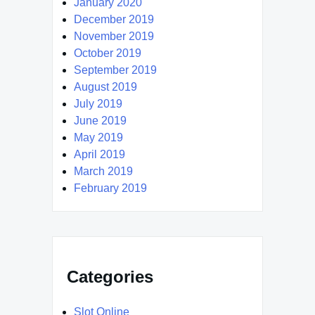
January 2020
December 2019
November 2019
October 2019
September 2019
August 2019
July 2019
June 2019
May 2019
April 2019
March 2019
February 2019
Categories
Slot Online