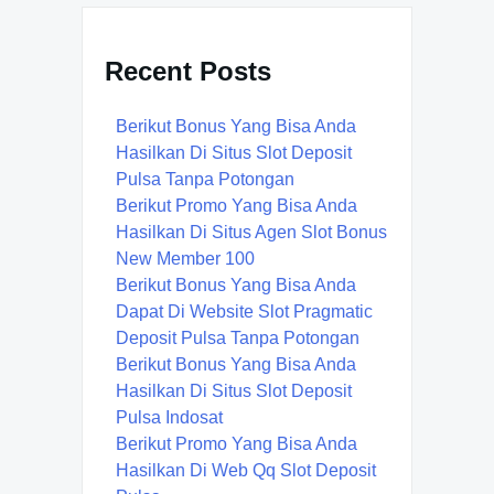
Recent Posts
Berikut Bonus Yang Bisa Anda
Hasilkan Di Situs Slot Deposit
Pulsa Tanpa Potongan
Berikut Promo Yang Bisa Anda
Hasilkan Di Situs Agen Slot Bonus
New Member 100
Berikut Bonus Yang Bisa Anda
Dapat Di Website Slot Pragmatic
Deposit Pulsa Tanpa Potongan
Berikut Bonus Yang Bisa Anda
Hasilkan Di Situs Slot Deposit
Pulsa Indosat
Berikut Promo Yang Bisa Anda
Hasilkan Di Web Qq Slot Deposit