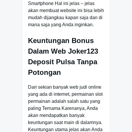
Smartphone Hal ini jelas – jelas
akan membuat website ini bisa lebih
mudah dijangkau kapan saja dan di
mana saja yang Anda inginkan.
Keuntungan Bonus
Dalam Web Joker123
Deposit Pulsa Tanpa
Potongan
Dari sekian banyak web judi online
yang ada di internet, permainan slot
permainan adalah salah satu yang
paling Ternama Karenanya, Anda
akan mendapatkan banyak
keuntungan saat main di dalamnya.
Keuntungan utama jelas akan Anda