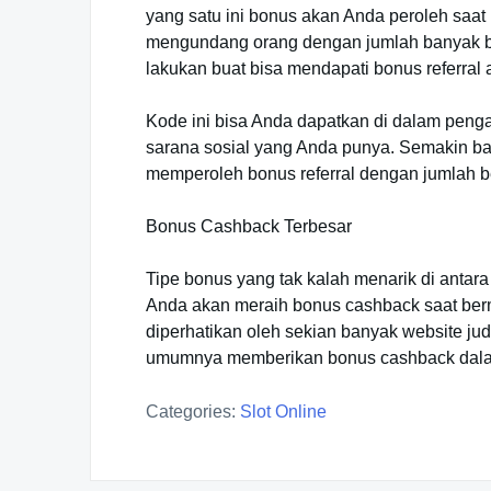
yang satu ini bonus akan Anda peroleh saat 
mengundang orang dengan jumlah banyak b
lakukan buat bisa mendapati bonus referral
Kode ini bisa Anda dapatkan di dalam peng
sarana sosial yang Anda punya. Semakin ba
memperoleh bonus referral dengan jumlah b
Bonus Cashback Terbesar
Tipe bonus yang tak kalah menarik di antar
Anda akan meraih bonus cashback saat berma
diperhatikan oleh sekian banyak website judi
umumnya memberikan bonus cashback dalam 
Categories:
Slot Online