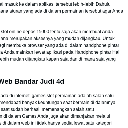
 masuk ke dalam aplikasi tersebut lebih-lebih Dahulu
ana aturan yang ada di dalam permainan tersebut agar Anda
.
slot online deposit 5000 tentu saja akan membuat Anda
ana merupakan aksesnya yang mudah dijangkau. Untuk
 lagi membuka browser yang ada di dalam handphone pintar
isa Anda mainkan lewat aplikasi pada Handphone pintar Hal
sa lebih mudah dijangkau kapan saja dan di mana saja yang
Web Bandar Judi 4d
 ada di internet, games slot permainan adalah salah satu
 mendapati banyak keuntungan saat bermain di dalamnya.
 saat sudah berhasil memenangkan salah satu
an di dalam Games Anda juga akan dimanjakan melalui
di dalam web ini tidak hanya sedia lewat satu kategori