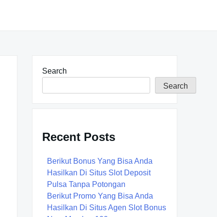
Search
Search
Recent Posts
Berikut Bonus Yang Bisa Anda
Hasilkan Di Situs Slot Deposit
Pulsa Tanpa Potongan
Berikut Promo Yang Bisa Anda
Hasilkan Di Situs Agen Slot Bonus