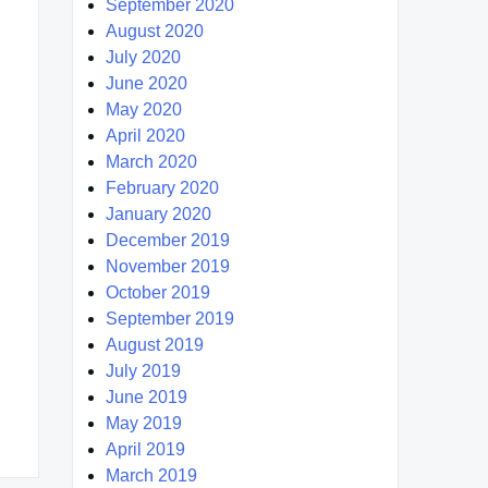
September 2020
August 2020
July 2020
June 2020
May 2020
April 2020
March 2020
February 2020
January 2020
December 2019
November 2019
October 2019
September 2019
August 2019
July 2019
June 2019
May 2019
April 2019
March 2019