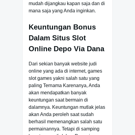
mudah dijangkau kapan saja dan di
mana saja yang Anda inginkan.
Keuntungan Bonus
Dalam Situs Slot
Online Depo Via Dana
Dari sekian banyak website judi
online yang ada di internet, games
slot games yakni salah satu yang
paling Ternama Karenanya, Anda
akan mendapatkan banyak
keuntungan saat bermain di
dalamnya. Keuntungan mutlak jelas
akan Anda peroleh saat sudah
berhasil memenangkan salah satu
permainannya. Tetapi di samping