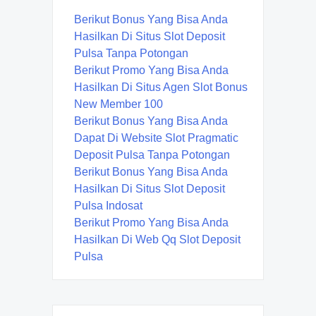
Berikut Bonus Yang Bisa Anda
Hasilkan Di Situs Slot Deposit
Pulsa Tanpa Potongan
Berikut Promo Yang Bisa Anda
Hasilkan Di Situs Agen Slot Bonus
New Member 100
Berikut Bonus Yang Bisa Anda
Dapat Di Website Slot Pragmatic
Deposit Pulsa Tanpa Potongan
Berikut Bonus Yang Bisa Anda
Hasilkan Di Situs Slot Deposit
Pulsa Indosat
Berikut Promo Yang Bisa Anda
Hasilkan Di Web Qq Slot Deposit
Pulsa