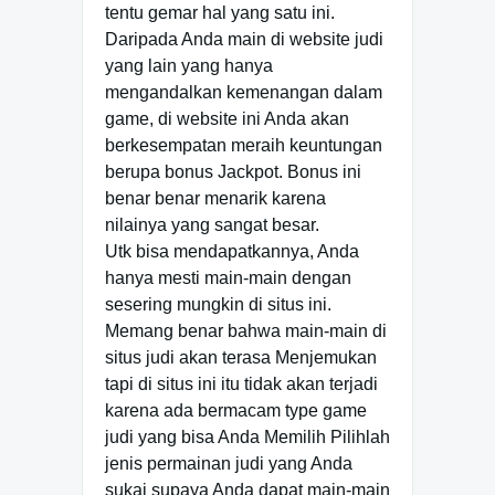
tentu gemar hal yang satu ini.
Daripada Anda main di website judi
yang lain yang hanya
mengandalkan kemenangan dalam
game, di website ini Anda akan
berkesempatan meraih keuntungan
berupa bonus Jackpot. Bonus ini
benar benar menarik karena
nilainya yang sangat besar.
Utk bisa mendapatkannya, Anda
hanya mesti main-main dengan
sesering mungkin di situs ini.
Memang benar bahwa main-main di
situs judi akan terasa Menjemukan
tapi di situs ini itu tidak akan terjadi
karena ada bermacam type game
judi yang bisa Anda Memilih Pilihlah
jenis permainan judi yang Anda
sukai supaya Anda dapat main-main