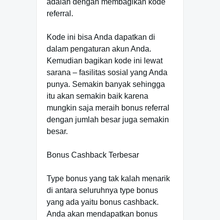
adalah dengan membagikan kode
referral.
Kode ini bisa Anda dapatkan di
dalam pengaturan akun Anda.
Kemudian bagikan kode ini lewat
sarana – fasilitas sosial yang Anda
punya. Semakin banyak sehingga
itu akan semakin baik karena
mungkin saja meraih bonus referral
dengan jumlah besar juga semakin
besar.
Bonus Cashback Terbesar
Type bonus yang tak kalah menarik
di antara seluruhnya type bonus
yang ada yaitu bonus cashback.
Anda akan mendapatkan bonus