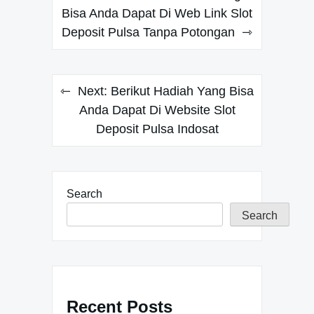
navigation
Bisa Anda Dapat Di Web Link Slot
Deposit Pulsa Tanpa Potongan
Next:
Berikut Hadiah Yang Bisa
Anda Dapat Di Website Slot
Deposit Pulsa Indosat
Search
Search
Recent Posts