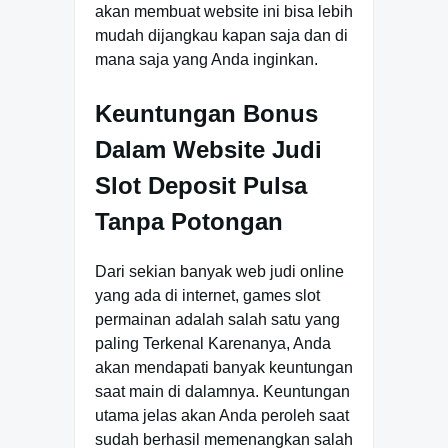
akan membuat website ini bisa lebih
mudah dijangkau kapan saja dan di
mana saja yang Anda inginkan.
Keuntungan Bonus
Dalam Website Judi
Slot Deposit Pulsa
Tanpa Potongan
Dari sekian banyak web judi online
yang ada di internet, games slot
permainan adalah salah satu yang
paling Terkenal Karenanya, Anda
akan mendapati banyak keuntungan
saat main di dalamnya. Keuntungan
utama jelas akan Anda peroleh saat
sudah berhasil memenangkan salah