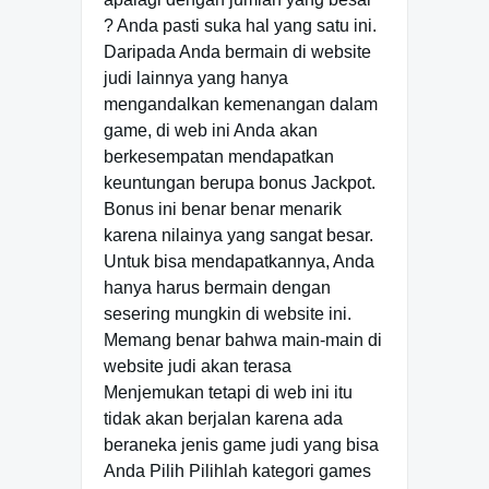
? Anda pasti suka hal yang satu ini.
Daripada Anda bermain di website
judi lainnya yang hanya
mengandalkan kemenangan dalam
game, di web ini Anda akan
berkesempatan mendapatkan
keuntungan berupa bonus Jackpot.
Bonus ini benar benar menarik
karena nilainya yang sangat besar.
Untuk bisa mendapatkannya, Anda
hanya harus bermain dengan
sesering mungkin di website ini.
Memang benar bahwa main-main di
website judi akan terasa
Menjemukan tetapi di web ini itu
tidak akan berjalan karena ada
beraneka jenis game judi yang bisa
Anda Pilih Pilihlah kategori games