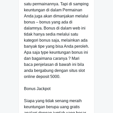
satu permainannya. Tapi di samping
keuntungan di dalam Permainan
Anda juga akan dimanjakan melalui
bonus – bonus yang ada di
dalamnya. Bonus di dalam web ini
tidak hanya sedia melalui satu
kategori bonus saja, melainkan ada
banyak tipe yang bisa Anda peroleh.
Apa saja type keuntungan bonus ini
dan bagaimana caranya ? Mari
baca penjelasan di bawah ini bila
anda bergabung dengan situs slot
online deposit 5000.
Bonus Jackpot
Siapa yang tidak senang meraih
keuntungan berupa uang gratis
apalagi dengan jumlah yang besar