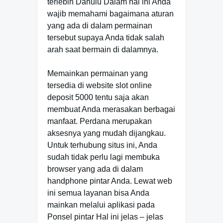
terlebih Dahulu Dalam hal ini Anda
wajib memahami bagaimana aturan
yang ada di dalam permainan
tersebut supaya Anda tidak salah
arah saat bermain di dalamnya.
Memainkan permainan yang
tersedia di website slot online
deposit 5000 tentu saja akan
membuat Anda merasakan berbagai
manfaat. Perdana merupakan
aksesnya yang mudah dijangkau.
Untuk terhubung situs ini, Anda
sudah tidak perlu lagi membuka
browser yang ada di dalam
handphone pintar Anda. Lewat web
ini semua layanan bisa Anda
mainkan melalui aplikasi pada
Ponsel pintar Hal ini jelas – jelas