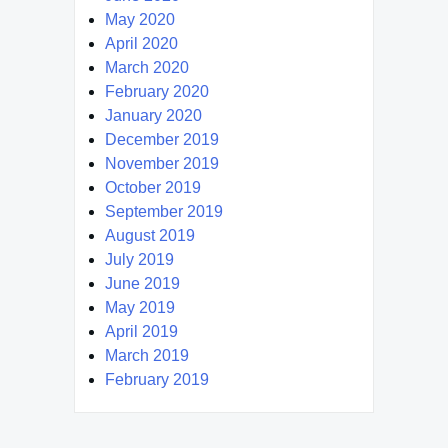
May 2020
April 2020
March 2020
February 2020
January 2020
December 2019
November 2019
October 2019
September 2019
August 2019
July 2019
June 2019
May 2019
April 2019
March 2019
February 2019