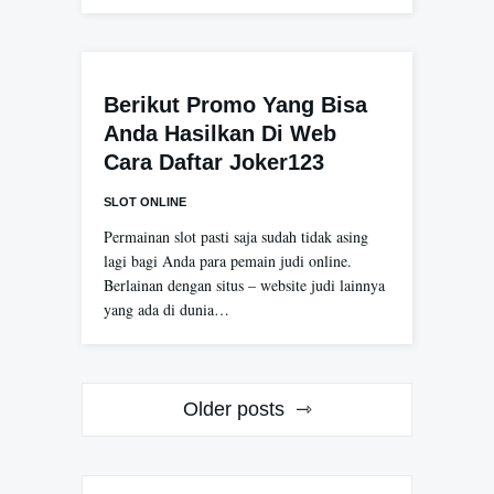
Berikut Promo Yang Bisa
Anda Hasilkan Di Web
Cara Daftar Joker123
SLOT ONLINE
Permainan slot pasti saja sudah tidak asing
lagi bagi Anda para pemain judi online.
Berlainan dengan situs – website judi lainnya
yang ada di dunia…
Posts
Older posts
navigation