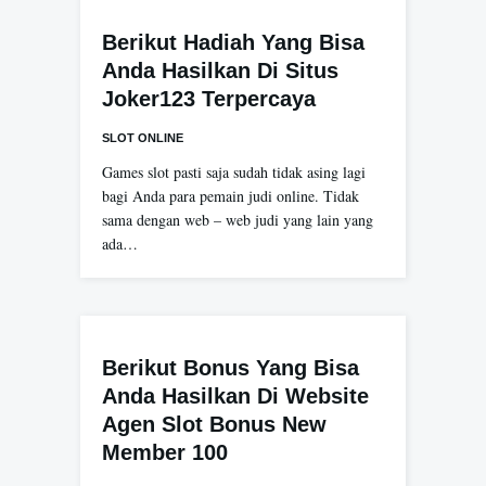
Berikut Hadiah Yang Bisa
Anda Hasilkan Di Situs
Joker123 Terpercaya
SLOT ONLINE
Games slot pasti saja sudah tidak asing lagi
bagi Anda para pemain judi online. Tidak
sama dengan web – web judi yang lain yang
ada…
Berikut Bonus Yang Bisa
Anda Hasilkan Di Website
Agen Slot Bonus New
Member 100