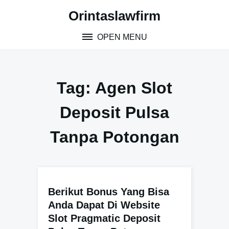
Skip
Orintaslawfirm
to
content
OPEN MENU
Tag:
Agen Slot
Deposit Pulsa
Tanpa Potongan
Berikut Bonus Yang Bisa
Anda Dapat Di Website
Slot Pragmatic Deposit