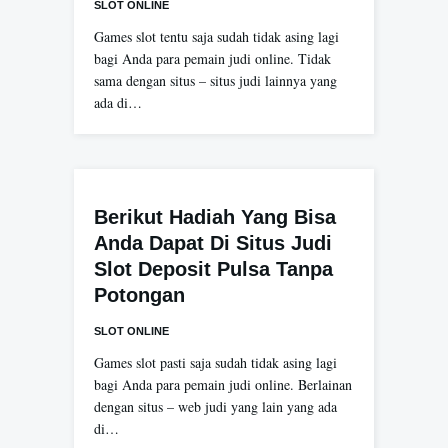
SLOT ONLINE
Games slot tentu saja sudah tidak asing lagi
bagi Anda para pemain judi online. Tidak
sama dengan situs – situs judi lainnya yang
ada di…
Berikut Hadiah Yang Bisa
Anda Dapat Di Situs Judi
Slot Deposit Pulsa Tanpa
Potongan
SLOT ONLINE
Games slot pasti saja sudah tidak asing lagi
bagi Anda para pemain judi online. Berlainan
dengan situs – web judi yang lain yang ada
di…