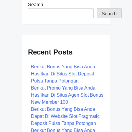
Search
Search
Recent Posts
Berikut Bonus Yang Bisa Anda
Hasilkan Di Situs Slot Deposit
Pulsa Tanpa Potongan
Berikut Promo Yang Bisa Anda
Hasilkan Di Situs Agen Slot Bonus
New Member 100
Berikut Bonus Yang Bisa Anda
Dapat Di Website Slot Pragmatic
Deposit Pulsa Tanpa Potongan
Berikut Bonus Yang Bisa Anda