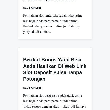
SLOT ONLINE
Permainan slot tentu saja sudah tidak asing
lagi bagi Anda para pemain judi online.
Berbeda dengan situs – situs judi lainnya
yang ada di dunia…
Berikut Bonus Yang Bisa
Anda Hasilkan Di Web Link
Slot Deposit Pulsa Tanpa
Potongan
SLOT ONLINE
Permainan slot pasti saja sudah tidak asing
lagi bagi Anda para pemain judi online.
Tidak serupa dengan situs – situs judi lainnya