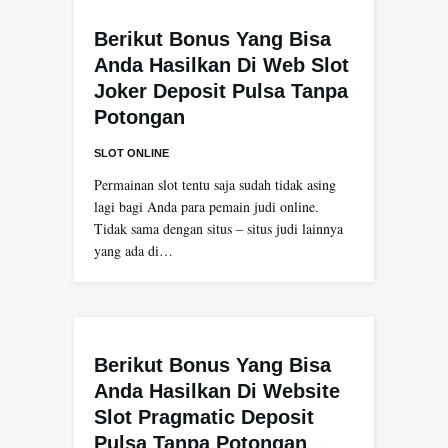
Berikut Bonus Yang Bisa
Anda Hasilkan Di Web Slot
Joker Deposit Pulsa Tanpa
Potongan
SLOT ONLINE
Permainan slot tentu saja sudah tidak asing
lagi bagi Anda para pemain judi online.
Tidak sama dengan situs – situs judi lainnya
yang ada di…
Berikut Bonus Yang Bisa
Anda Hasilkan Di Website
Slot Pragmatic Deposit
Pulsa Tanpa Potongan