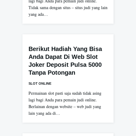
lagi bagi Anda para pemain judi online.
Tidak sama dengan situs – situs judi yang lain
yang ada…
Berikut Hadiah Yang Bisa
Anda Dapat Di Web Slot
Joker Deposit Pulsa 5000
Tanpa Potongan
SLOT ONLINE
Permainan slot pasti saja sudah tidak asing
lagi bagi Anda para pemain judi online.
Berlainan dengan website – web judi yang
lain yang ada di…