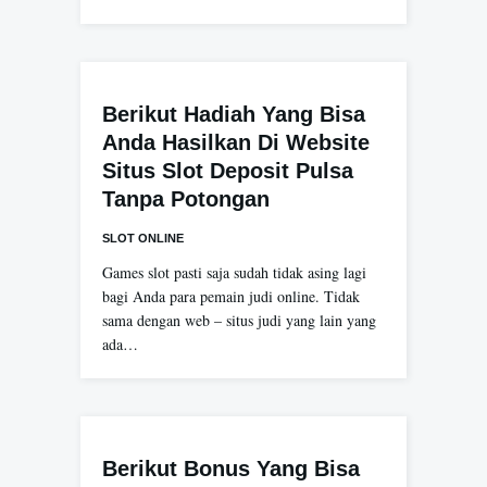
Berikut Hadiah Yang Bisa
Anda Hasilkan Di Website
Situs Slot Deposit Pulsa
Tanpa Potongan
SLOT ONLINE
Games slot pasti saja sudah tidak asing lagi
bagi Anda para pemain judi online. Tidak
sama dengan web – situs judi yang lain yang
ada…
Berikut Bonus Yang Bisa