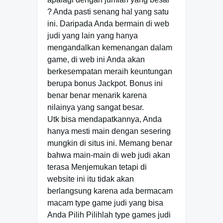
? Anda pasti senang hal yang satu
ini. Daripada Anda bermain di web
judi yang lain yang hanya
mengandalkan kemenangan dalam
game, di web ini Anda akan
berkesempatan meraih keuntungan
berupa bonus Jackpot. Bonus ini
benar benar menarik karena
nilainya yang sangat besar.
Utk bisa mendapatkannya, Anda
hanya mesti main dengan sesering
mungkin di situs ini. Memang benar
bahwa main-main di web judi akan
terasa Menjemukan tetapi di
website ini itu tidak akan
berlangsung karena ada bermacam
macam type game judi yang bisa
Anda Pilih Pilihlah type games judi