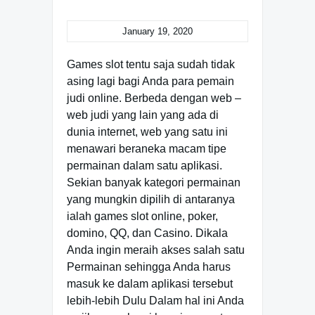
January 19, 2020
Games slot tentu saja sudah tidak
asing lagi bagi Anda para pemain
judi online. Berbeda dengan web –
web judi yang lain yang ada di
dunia internet, web yang satu ini
menawari beraneka macam tipe
permainan dalam satu aplikasi.
Sekian banyak kategori permainan
yang mungkin dipilih di antaranya
ialah games slot online, poker,
domino, QQ, dan Casino. Dikala
Anda ingin meraih akses salah satu
Permainan sehingga Anda harus
masuk ke dalam aplikasi tersebut
lebih-lebih Dulu Dalam hal ini Anda