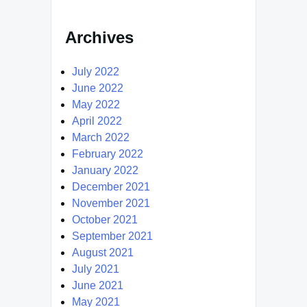
Archives
July 2022
June 2022
May 2022
April 2022
March 2022
February 2022
January 2022
December 2021
November 2021
October 2021
September 2021
August 2021
July 2021
June 2021
May 2021