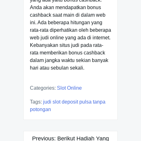
Anda akan mendapatkan bonus
cashback saat main di dalam web
ini. Ada beberapa hitungan yang
rata-rata diperhatikan oleh beberapa
web judi online yang ada di internet.
Kebanyakan situs judi pada rata-
rata memberikan bonus cashback
dalam jangka waktu sekian banyak
hari atau sebulan sekali.
Categories:
Slot Online
Tags:
judi slot deposit pulsa tanpa
potongan
Post
Previous:
Berikut Hadiah Yang