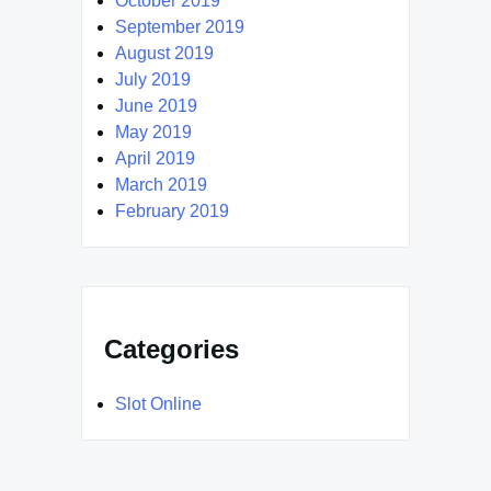
October 2019
September 2019
August 2019
July 2019
June 2019
May 2019
April 2019
March 2019
February 2019
Categories
Slot Online